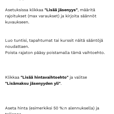
Asetuksissa klikkaa 
"Lisää jäsenyys"
, määritä 
rajoitukset (max varaukset) ja kirjoita säännöt 
kuvaukseen.
Luo tuntisi, tapahtumat tai kurssit näitä sääntöjä 
noudattaen.
Poista rajaton pääsy poistamalla tämä vaihtoehto.
Klikkaa 
"Lisää hintavaihtoehto"
 ja valitse 
"Lisämaksu jäsenyyden yli"
.
Aseta hinta (esimerkiksi 50 %:n alennuksella) ja 