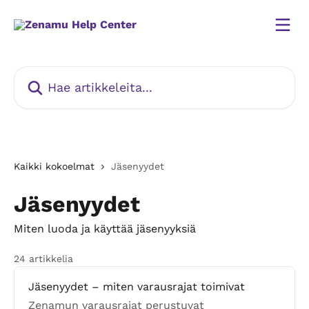
Siirry pääsisältöön
Hae artikkeleita...
Kaikki kokoelmat
Jäsenyydet
Jäsenyydet
Miten luoda ja käyttää jäsenyyksiä
24 artikkelia
Jäsenyydet – miten varausrajat toimivat
Zenamun varausrajat perustuvat