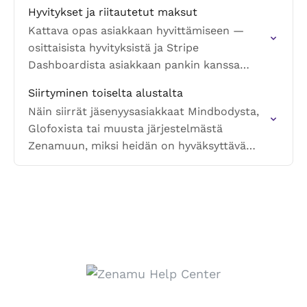
järjestelmä kirjaa sisäisesti ja miten jäljität
Hyvitykset ja riitautetut maksut
ne Stripessä.
Kattava opas asiakkaan hyvittämiseen —
osittaisista hyvityksistä ja Stripe
Dashboardista asiakkaan pankin kanssa
nostettujen riitautettujen maksujen
Siirtyminen toiselta alustalta
käsittelyyn.
Näin siirrät jäsenyysasiakkaat Mindbodysta,
Glofoxista tai muusta järjestelmästä
Zenamuun, miksi heidän on hyväksyttävä
toistuvat maksut uudelleen ja mistä löydät
ohjeet.