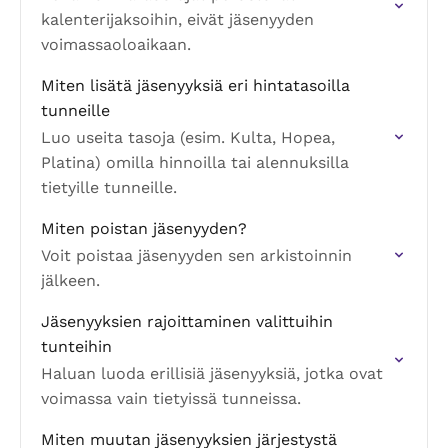
kalenterijaksoihin, eivät jäsenyyden
voimassaoloaikaan.
Miten lisätä jäsenyyksiä eri hintatasoilla
tunneille
Luo useita tasoja (esim. Kulta, Hopea,
Platina) omilla hinnoilla tai alennuksilla
tietyille tunneille.
Miten poistan jäsenyyden?
Voit poistaa jäsenyyden sen arkistoinnin
jälkeen.
Jäsenyyksien rajoittaminen valittuihin
tunteihin
Haluan luoda erillisiä jäsenyyksiä, jotka ovat
voimassa vain tietyissä tunneissa.
Miten muutan jäsenyyksien järjestystä