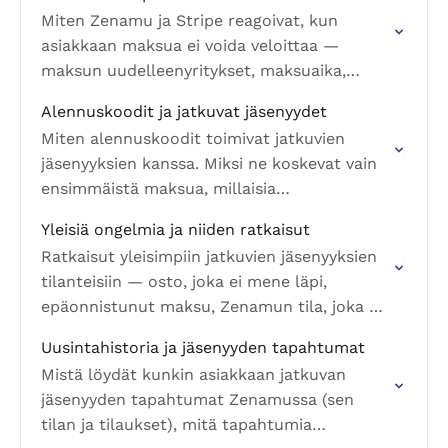
Miten Zenamu ja Stripe reagoivat, kun
asiakkaan maksua ei voida veloittaa —
maksun uudelleenyritykset, maksuaika,
automaattinen peruutus ja milloin ja miten
Alennuskoodit ja jatkuvat jäsenyydet
voit puuttua peliin studiona.
Miten alennuskoodit toimivat jatkuvien
jäsenyyksien kanssa. Miksi ne koskevat vain
ensimmäistä maksua, millaisia
alennustyyppejä tuetaan ja miten sellainen
Yleisiä ongelmia ja niiden ratkaisut
luodaan.
Ratkaisut yleisimpiin jatkuvien jäsenyyksien
tilanteisiin — osto, joka ei mene läpi,
epäonnistunut maksu, Zenamun tila, joka ei
täsmää Stripeen, asiakas, joka maksaa eri
Uusintahistoria ja jäsenyyden tapahtumat
summan, ja muuta.
Mistä löydät kunkin asiakkaan jatkuvan
jäsenyyden tapahtumat Zenamussa (sen
tilan ja tilaukset), mitä tapahtumia