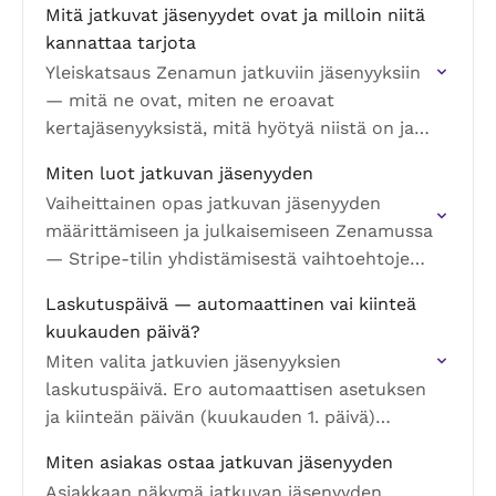
Mitä jatkuvat jäsenyydet ovat ja milloin niitä
kannattaa tarjota
Yleiskatsaus Zenamun jatkuviin jäsenyyksiin
— mitä ne ovat, miten ne eroavat
kertajäsenyyksistä, mitä hyötyä niistä on ja
mitä tarvitset, jotta voit alkaa tarjota niitä.
Miten luot jatkuvan jäsenyyden
Vaiheittainen opas jatkuvan jäsenyyden
määrittämiseen ja julkaisemiseen Zenamussa
— Stripe-tilin yhdistämisestä vaihtoehtojen
luomiseen ja niiden tarjoamiseen asiakkaille.
Laskutuspäivä — automaattinen vai kiinteä
kuukauden päivä?
Miten valita jatkuvien jäsenyyksien
laskutuspäivä. Ero automaattisen asetuksen
ja kiinteän päivän (kuukauden 1. päivä)
välillä, sekä esimerkkejä suhteellisista
Miten asiakas ostaa jatkuvan jäsenyyden
veloituksista.
Asiakkaan näkymä jatkuvan jäsenyyden