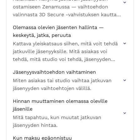
ostamiseen Zenamussa — vaihtoehdon
valinnasta 3D Secure -vahvistuksen kautta
jäsenyyden hallintaan profiilissa. Mitä
Olemassa olevien jäsenten hallinta —
asiakas näkee, mitä hän vahvistaa ja miten
keskeytä, jatka, peruuta
voit auttaa.
Kattava yleiskatsaus siihen, mitä voit tehdä
jatkuville jäsenyyksille. Mitä asiakas voi
tehdä, mitä studio voi tehdä, jäsenyyden
tilat, sekä milloin keskeyttää, jatkaa,
Jäsenyysvaihtoehdon vaihtaminen
peruuttaa tai yrittää maksua uudelleen.
Miten asiakas tai studio vaihtaa jatkuvan
jäsenyyden vaihtoehtojen välillä.
Hinnan muuttaminen olemassa oleville
jäsenille
Mitä tapahtuu, kun muutat jatkuvan
jäsenyyden hintaa.
Kun maksu epäonnistuu