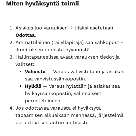
Miten hyväksyntä toimii
Asiakas luo varauksen → tilaksi asetetaan 
Odottaa
.
Ammattilainen (tai ylläpitäjä) saa sähköposti-
ilmoituksen uudesta pyynnöstä.
Hallintapaneelissa avaat varauksen tiedot ja 
valitset:
Vahvista
 — Varaus vahvistetaan ja asiakas 
saa vahvistussähköpostin.
Hylkää
 — Varaus hylätään ja asiakas saa 
hylkäyssähköpostin, valinnaisesti 
perusteluineen.
Jos odottavaa varausta ei hyväksytä 
tapaamisen alkuaikaan mennessä, järjestelmä 
peruuttaa sen automaattisesti.