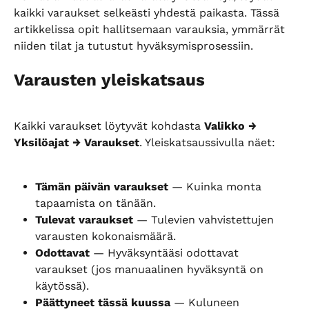
kaikki varaukset selkeästi yhdestä paikasta. Tässä 
artikkelissa opit hallitsemaan varauksia, ymmärrät 
niiden tilat ja tutustut hyväksymisprosessiin.
Varausten yleiskatsaus
Kaikki varaukset löytyvät kohdasta 
Valikko → 
Yksilöajat → Varaukset
. Yleiskatsaussivulla näet:
Tämän päivän varaukset
 — Kuinka monta 
tapaamista on tänään.
Tulevat varaukset
 — Tulevien vahvistettujen 
varausten kokonaismäärä.
Odottavat
 — Hyväksyntääsi odottavat 
varaukset (jos manuaalinen hyväksyntä on 
käytössä).
Päättyneet tässä kuussa
 — Kuluneen 