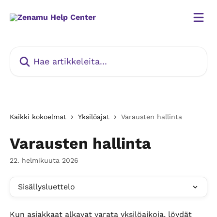
Siirry pääsisältöön
Hae artikkeleita...
Kaikki kokoelmat
Yksilöajat
Varausten hallinta
Varausten hallinta
22. helmikuuta 2026
Sisällysluettelo
Kun asiakkaat alkavat varata yksilöaikoja, löydät 