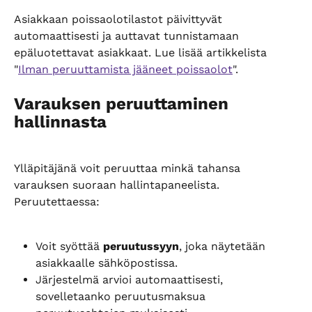
Asiakkaan poissaolotilastot päivittyvät 
automaattisesti ja auttavat tunnistamaan 
epäluotettavat asiakkaat. Lue lisää artikkelista 
"
Ilman peruuttamista jääneet poissaolot
".
Varauksen peruuttaminen 
hallinnasta
Ylläpitäjänä voit peruuttaa minkä tahansa 
varauksen suoraan hallintapaneelista. 
Peruutettaessa:
Voit syöttää 
peruutussyyn
, joka näytetään 
asiakkaalle sähköpostissa.
Järjestelmä arvioi automaattisesti, 
sovelletaanko peruutusmaksua 