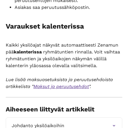
peruutusehtojen mukaisesti.
Asiakas saa peruutussähköpostin.
Varaukset kalenterissa
Kaikki yksilöajat näkyvät automaattisesti Zenamun 
pää
kalenterissa
 ryhmätuntien rinnalla. Voit vaihtaa 
ryhmätuntien ja yksilöaikojen näkymän välillä 
kalenterin yläosassa olevalla valitsimella.
Lue lisää maksuasetuksista ja peruutusehdoista 
artikkelista "
Maksut ja peruutusehdot
".
Aiheeseen liittyvät artikkelit
Johdanto yksilöaikoihin