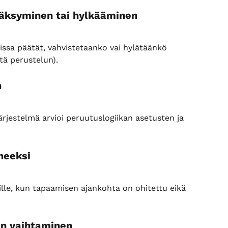
äksyminen tai hylkääminen
ssa päätät, vahvistetaanko vai hylätäänkö 
tä perustelun).
n
Järjestelmä arvioi peruutuslogiikan asetusten ja 
neeksi
ille, kun tapaamisen ajankohta on ohitettu eikä 
in vaihtaminen