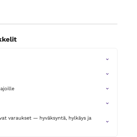
kkelit
ajoille
avat varaukset — hyväksyntä, hylkäys ja 