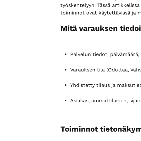
työskentelyyn. Tässä artikkelissa
toiminnot ovat käytettävissä ja m
Mitä varauksen tiedo
Palvelun tiedot, päivämäärä, 
Varauksen tila (Odottaa, Vahv
Yhdistetty tilaus ja maksutie
Asiakas, ammattilainen, sijain
Toiminnot tietonäky