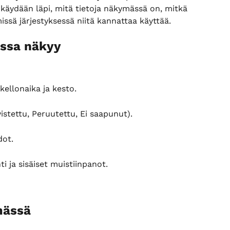
 käydään läpi, mitä tietoja näkymässä on, mitkä 
issä järjestyksessä niitä kannattaa käyttää.
issa näkyy
kellonaika ja kesto.
istettu, Peruutettu, Ei saapunut).
dot.
ti ja sisäiset muistiinpanot.
mässä