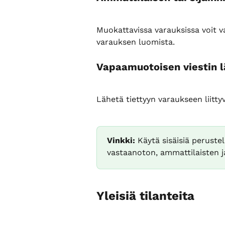
Muokattavissa varauksissa voit v
varauksen luomista.
Vapaamuotoisen viestin l
Lähetä tiettyyn varaukseen liitty
Vinkki:
 Käytä sisäisiä perustel
vastaanoton, ammattilaisten ja
Yleisiä tilanteita