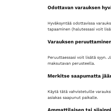
Odottavan varauksen hyv
Hyväksyntää odottavissa varauksi
tapaaminen (halutessasi voit lisä
Varauksen peruuttamine
Peruuttaessasi voit lisätä syyn. 
maksutavan perusteella.
Merkitse saapumatta jää
Käytä tätä vahvistetuille varauks
asiakas saapunut paikalle.
Ammattilaisen tai sijainn