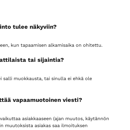
into tulee näkyviin?
lkeen, kun tapaamisen alkamisaika on ohitettu.
tilaista tai sijaintia?
ei salli muokkausta, tai sinulla ei ehkä ole 
ettää vapaamuotoinen viesti?
vaikuttaa asiakkaaseen (ajan muutos, käytännön 
nin muutoksista asiakas saa ilmoituksen 