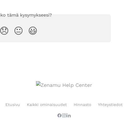
iko tämä kysymykseesi?
😞
😐
😃
Etusivu
Kaikki ominaisuudet
Hinnasto
Yhteystiedot