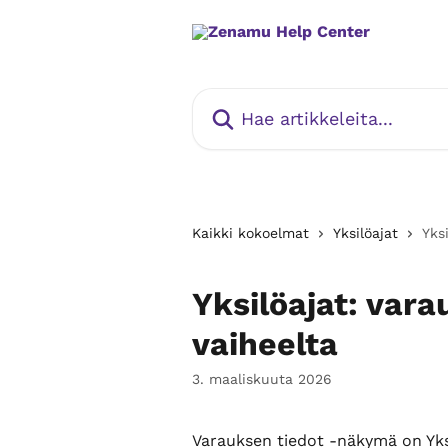
Siirry pääsisältöön
Hae artikkeleita...
Kaikki kokoelmat
Yksilöajat
Yks
Yksilöajat: vara
vaiheelta
3. maaliskuuta 2026
Varauksen tiedot -näkymä on Yksi