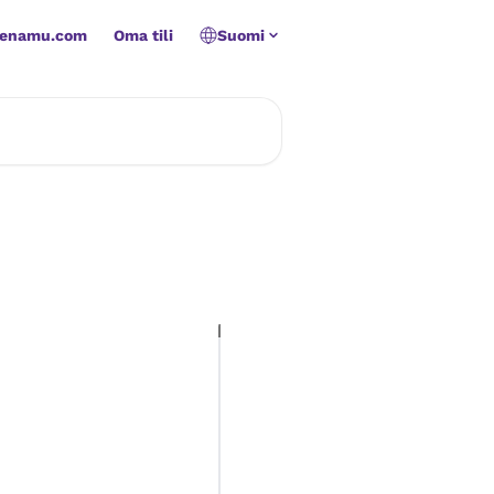
Zenamu.com
Oma tili
Suomi