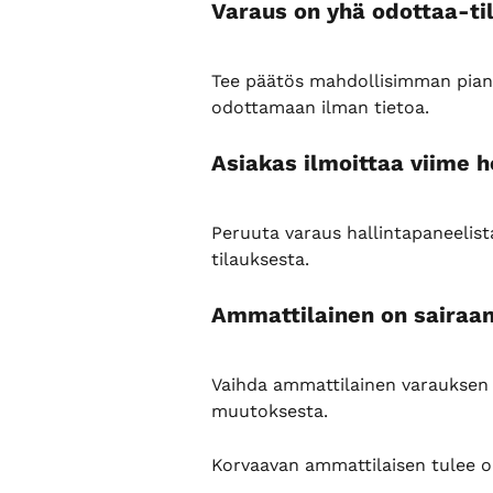
Varaus on yhä odottaa-ti
Tee päätös mahdollisimman pian (h
odottamaan ilman tietoa.
Asiakas ilmoittaa viime h
Peruuta varaus hallintapaneelista
tilauksesta.
Ammattilainen on sairaana
Vaihda ammattilainen varauksen ti
muutoksesta.
Korvaavan ammattilaisen tulee oll