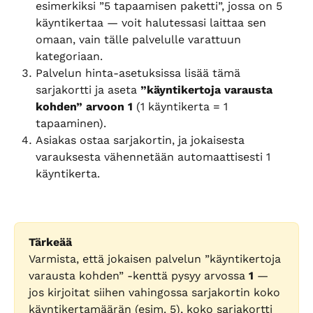
esimerkiksi ”5 tapaamisen paketti”, jossa on 5 
käyntikertaa — voit halutessasi laittaa sen 
omaan, vain tälle palvelulle varattuun 
kategoriaan.
Palvelun hinta-asetuksissa lisää tämä 
sarjakortti ja aseta 
”käyntikertoja varausta 
kohden” arvoon 1
 (1 käyntikerta = 1 
tapaaminen).
Asiakas ostaa sarjakortin, ja jokaisesta 
varauksesta vähennetään automaattisesti 1 
käyntikerta.
Tärkeää
Varmista, että jokaisen palvelun ”käyntikertoja 
varausta kohden” -kenttä pysyy arvossa 
1
 — 
jos kirjoitat siihen vahingossa sarjakortin koko 
käyntikertamäärän (esim. 5), koko sarjakortti 