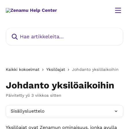
Siirry pääsisältöön
Hae artikkeleita...
Kaikki kokoelmat
Yksilöajat
Johdanto yksilöaikoihin
Johdanto yksilöaikoihin
Päivitetty yli 3 viikkoa sitten
Sisällysluettelo
Yksilöajat ovat Zenamun ominaisuus, jonka avulla 