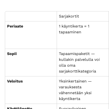
Sarjakortit
Periaate
1 käyntikerta = 1 
tapaaminen
Sopii
Tapaamispaketit — 
kullakin palvelulla voi 
olla oma 
sarjakorttikategoria
Veloitus
Yksinkertainen — 
varauksesta 
vähennetään yksi 
käyntikerta
Käyttöönotto
Suoraviivainen