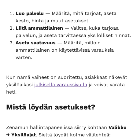
Luo palvelu
 — Määritä, mitä tarjoat, aseta 
kesto, hinta ja muut asetukset.
Liitä ammattilainen
 — Valitse, kuka tarjoaa 
palvelun, ja aseta tarvittaessa yksilölliset hinnat.
Aseta saatavuus
 — Määritä, milloin 
ammattilainen on käytettävissä varauksia 
varten.
Kun nämä vaiheet on suoritettu, asiakkaat näkevät 
yksilöaikasi 
julkisella varaussivulla
 ja voivat varata 
heti.
Mistä löydän asetukset?
Zenamun hallintapaneelissa siirry kohtaan 
Valikko 
→ Yksilöajat
. Sieltä löydät kolme välilehteä: