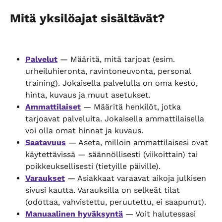
Mitä yksilöajat sisältävät?
Palvelut
 — Määritä, mitä tarjoat (esim. 
urheiluhieronta, ravintoneuvonta, personal 
training). Jokaisella palvelulla on oma kesto, 
hinta, kuvaus ja muut asetukset.
Ammattilaiset
 — Määritä henkilöt, jotka 
tarjoavat palveluita. Jokaisella ammattilaisella 
voi olla omat hinnat ja kuvaus.
Saatavuus
 — Aseta, milloin ammattilaisesi ovat 
käytettävissä — säännöllisesti (viikoittain) tai 
poikkeuksellisesti (tietyille päiville).
Varaukset
 — Asiakkaat varaavat aikoja julkisen 
sivusi kautta. Varauksilla on selkeät tilat 
(odottaa, vahvistettu, peruutettu, ei saapunut).
Manuaalinen hyväksyntä
 — Voit halutessasi 