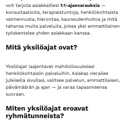
voit tarjota asiakkaillesi 
1:1-ajanvarauksia
 — 
konsultaatioita, terapiaistuntoja, henkilökohtaista 
valmennusta, hierontaa, kauneudenhoitoa ja mitä 
tahansa muita palveluita, joissa yksi ammattilainen 
työskentelee yhden asiakkaan kanssa.
Mitä yksilöajat ovat?
Yksilöajat laajentavat mahdollisuuksiasi 
henkilökohtaisiin palveluihin. Asiakas vierailee 
julkisella sivullasi, valitsee palvelun, ammattilaisen, 
päivämäärän ja ajan — ja varaa tapaamisensa 
suoraan.
Miten yksilöajat eroavat 
ryhmätunneista?