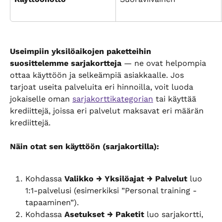
Useimpiin yksilöaikojen paketteihin 
suosittelemme sarjakortteja
 — ne ovat helpompia 
ottaa käyttöön ja selkeämpiä asiakkaalle. Jos 
tarjoat useita palveluita eri hinnoilla, voit luoda 
jokaiselle oman 
sarjakorttikategorian
 tai käyttää 
krediittejä, joissa eri palvelut maksavat eri määrän 
krediittejä.
Näin otat sen käyttöön (sarjakortilla):
Kohdassa 
Valikko → Yksilöajat → Palvelut
 luo 
1:1-palvelusi (esimerkiksi ”Personal training -
tapaaminen”).
Kohdassa 
Asetukset → Paketit
 luo sarjakortti, 