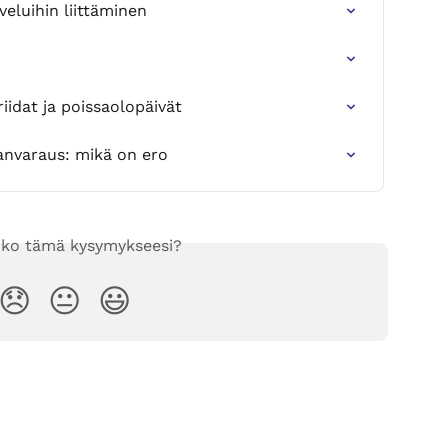
veluihin liittäminen
iidat ja poissaolopäivät
janvaraus: mikä on ero
iko tämä kysymykseesi?
😞
😐
😃