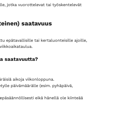
le, jotka vuorottelevat tai työskentelevät 
teinen) saatavuus
 epätavallisille tai kertaluonteisille ajoille, 
viikkoaikataulua.
aa saatavuutta?
räisiä aikoja viikonloppuna.
tylle päivämäärälle (esim. pyhäpäivä, 
päsäännöllisesti eikä hänellä ole kiinteää 