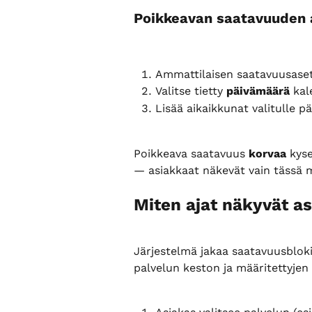
Poikkeavan saatavuuden 
Ammattilaisen saatavuusasetuk
Valitse tietty 
päivämäärä
 kal
Lisää aikaikkunat valitulle pä
Poikkeava saatavuus 
korvaa
 kys
— asiakkaat näkevät vain tässä mä
Miten ajat näkyvät as
Järjestelmä jakaa saatavuusblokit
palvelun keston ja määritettyjen