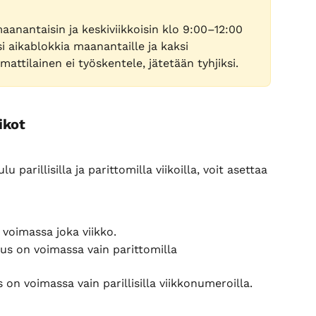
anantaisin ja keskiviikkoisin klo 9:00–12:00 
si aikablokkia maanantaille ja kaksi 
mmattilainen ei työskentele, jätetään tyhjiksi.
ikot
 parillisilla ja parittomilla viikoilla, voit asettaa 
voimassa joka viikko.
s on voimassa vain parittomilla 
on voimassa vain parillisilla viikkonumeroilla.