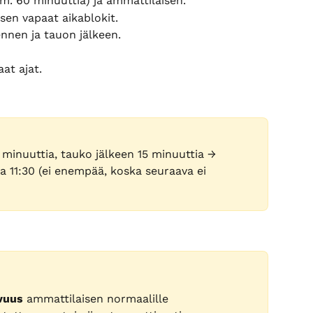
im. 60 minuuttia) ja ammattilaisen.
sen vapaat aikablokit.
nnen ja tauon jälkeen.
aat ajat.
 minuuttia, tauko jälkeen 15 minuuttia → 
ja 11:30 (ei enempää, koska seuraava ei 
vuus
 ammattilaisen normaalille 