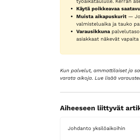
työaikataululle. Kerran as
Käytä poikkeavaa saatavu
Muista aikapuskurit
 — Jo
valmisteluaika ja tauko pa
Varausikkuna
 palvelutaso
asiakkaat näkevät vapaita 
Kun palvelut, ammattilaiset ja s
varata aikoja. Lue lisää varausten
Aiheeseen liittyvät arti
Johdanto yksilöaikoihin