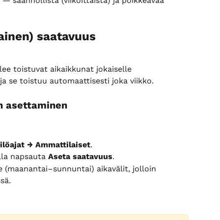
— säännöllistä (viikoittaista) ja poikkeavaa 
tainen) saatavuus
ee toistuvat aikaikkunat jokaiselle 
ja se toistuu automaattisesti joka viikko.
n asettaminen
ilöajat → Ammattilaiset
.
lla napsauta 
Aseta saatavuus
.
le (maanantai–sunnuntai) aikavälit, jolloin 
sä.