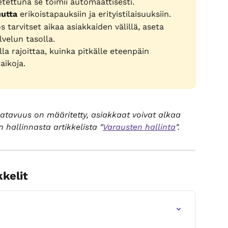
etettuna se toimii automaattisesti.
utta
 erikoistapauksiin ja erityistilaisuuksiin.
s tarvitset aikaa asiakkaiden välillä, aseta 
lvelun tasolla.
lla rajoittaa, kuinka pitkälle eteenpäin 
aikoja.
aatavuus on määritetty, asiakkaat voivat alkaa 
 hallinnasta artikkelista "
Varausten hallinta
".
kkelit