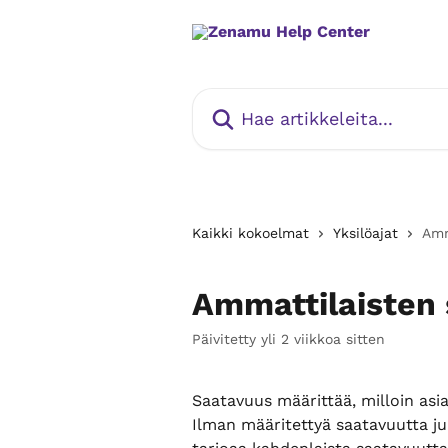
Siirry pääsisältöön
Hae artikkeleita...
Kaikki kokoelmat
Yksilöajat
Amm
Ammattilaisten
Päivitetty yli 2 viikkoa sitten
Saatavuus määrittää, milloin asia
Ilman määritettyä saatavuutta jul