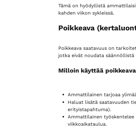
Tämä on hyödyllistä ammattilaisil
kahden viikon sykleissä.
Poikkeava (kertaluon
Poikkeava saatavuus on tarkoitettu
jotka eivät noudata säännöllistä 
Milloin käyttää poikkeav
Ammattilainen tarjoaa ylimää
Haluat lisätä saatavuuden tie
erityistapahtuma).
Ammattilainen työskentelee e
viikkoaikataulua.