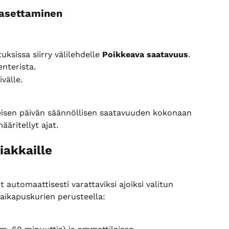
asettaminen
sissa siirry välilehdelle 
Poikkeava saatavuus
.
enterista.
ivälle.
eisen päivän säännöllisen saatavuuden kokonaan 
äritellyt ajat.
iakkaille
 automaattisesti varattaviksi ajoiksi valitun 
 aikapuskurien perusteella: