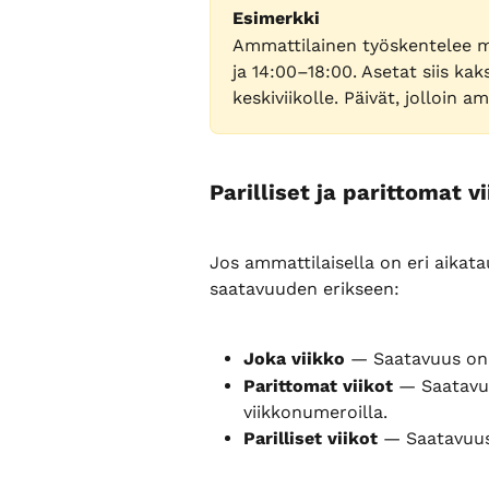
Esimerkki
Ammattilainen työskentelee ma
ja 14:00–18:00. Asetat siis kak
keskiviikolle. Päivät, jolloin a
Parilliset ja parittomat vi
Jos ammattilaisella on eri aikataulu
saatavuuden erikseen:
Joka viikko
 — Saatavuus on 
Parittomat viikot
 — Saatavuu
viikkonumeroilla.
Parilliset viikot
 — Saatavuus 