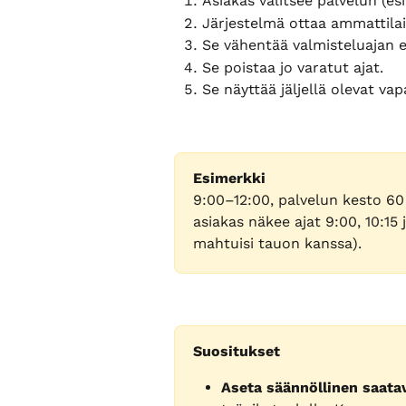
Asiakas valitsee palvelun (es
Järjestelmä ottaa ammattilai
Se vähentää valmisteluajan e
Se poistaa jo varatut ajat.
Se näyttää jäljellä olevat vap
Esimerkki
9:00–12:00, palvelun kesto 60
asiakas näkee ajat 9:00, 10:15 
mahtuisi tauon kanssa).
Suositukset
Aseta säännöllinen saata