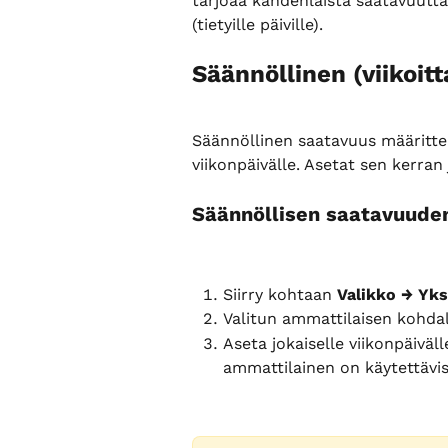
tarjoaa kahdenlaista saatavuutta 
(tietyille päiville).
Säännöllinen (viikoit
Säännöllinen saatavuus määrittel
viikonpäivälle. Asetat sen kerran 
Säännöllisen saatavuude
Siirry kohtaan 
Valikko → Yks
Valitun ammattilaisen kohda
Aseta jokaiselle viikonpäiväl
ammattilainen on käytettävis