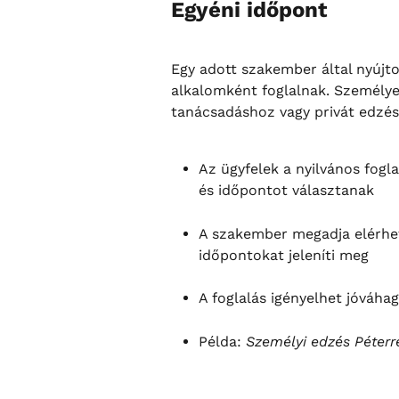
Egyéni időpont
Egy adott szakember által nyújtot
alkalomként foglalnak. Személye
tanácsadáshoz vagy privát edzés
Az ügyfelek a nyilvános fogl
és időpontot választanak
A szakember megadja elérhet
időpontokat jeleníti meg
A foglalás igényelhet jóváhag
Példa: 
Személyi edzés Péterr