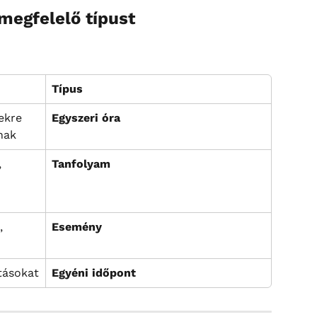
megfelelő típust
Típus
ekre 
Egyszeri óra
nak
 
Tanfolyam
, 
Esemény
tásokat
Egyéni időpont