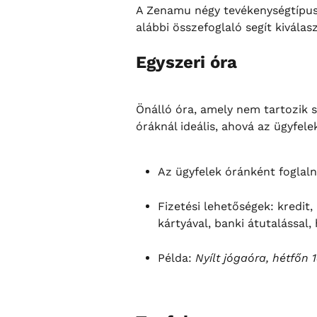
A Zenamu négy tevékenységtípust
alábbi összefoglaló segít kiválas
Egyszeri óra
Önálló óra, amely nem tartozik 
óráknál ideális, ahová az ügyfel
Az ügyfelek óránként foglaln
Fizetési lehetőségek: kredit,
kártyával, banki átutalással, 
Példa: 
Nyílt jógaóra, hétfőn 