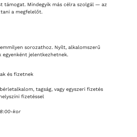
 támogat. Mindegyik más célra szolgál — az 
ztani a megfelelőt.
semmilyen sorozathoz. Nyílt, alkalomszerű 
ek egyenként jelentkezhetnek.
ak és fizetnek
 bérletalkalom, tagság, vagy egyszeri fizetés 
helyszíni fizetéssel
18:00-kor