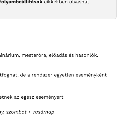
folyambeállítások
 cikkekben olvashat 
inárium, mesteróra, előadás és hasonlók.
átfoghat, de a rendszer egyetlen eseményként 
izetnek az egész eseményért
ny, szombat + vasárnap