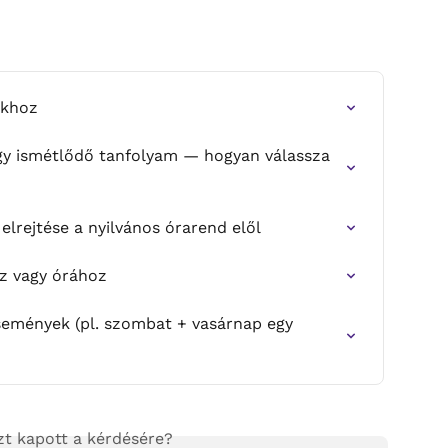
okhoz
gy ismétlődő tanfolyam — hogyan válassza 
lrejtése a nyilvános órarend elől
z vagy órához
emények (pl. szombat + vasárnap egy 
zt kapott a kérdésére?