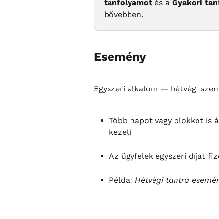
tanfolyamot
 és a 
Gyakori tan
bővebben.
Esemény
Egyszeri alkalom — hétvégi szem
Több napot vagy blokkot is 
kezeli
Az ügyfelek egyszeri díjat f
Példa: 
Hétvégi tantra esemé