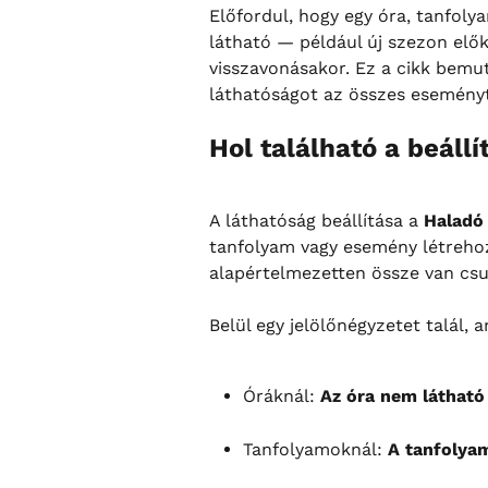
Előfordul, hogy egy óra, tanfol
látható — például új szezon elők
visszavonásakor. Ez a cikk bemut
láthatóságot az összes eseményt
Hol található a beállí
A láthatóság beállítása a 
Haladó 
tanfolyam vagy esemény létrehoz
alapértelmezetten össze van csu
Belül egy jelölőnégyzetet talál, 
Óráknál: 
Az óra nem látható
Tanfolyamoknál: 
A tanfolya