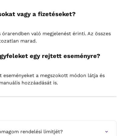
ásokat vagy a fizetéseket?
s órarendben való megjelenést érinti. Az összes 
ltozatlan marad.
ügyfeleket egy rejtett eseményre?
ett eseményeket a megszokott módon látja és 
manuális hozzáadását is.
omagom rendelési limitjét?