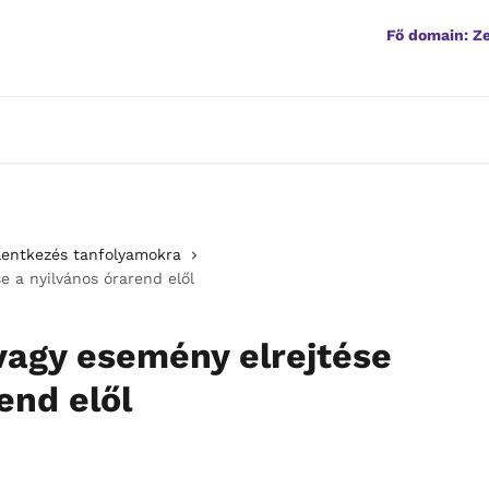
Fő domain: 
elentkezés tanfolyamokra
e a nyilvános órarend elől
vagy esemény elrejtése
end elől