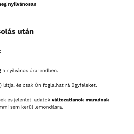
meg nyilvánosan
solás után
:
g
 a nyilvános órarendben.
látja, és csak Ön foglalhat rá ügyfeleket.
ek és jelenléti adatok 
változatlanok maradnak
mmi sem kerül lemondásra.