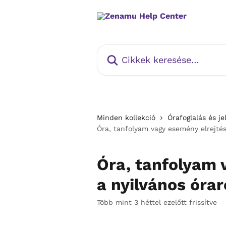
Ugrás a fő tartalomra
Cikkek keresése…
Minden kollekció
Órafoglalás és j
Óra, tanfolyam vagy esemény elrejtés
Óra, tanfolyam 
a nyilvános órar
Több mint 3 héttel ezelőtt frissítve