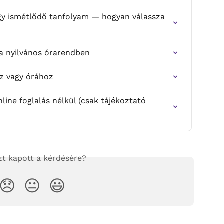
gy ismétlődő tanfolyam — hogyan válassza 
a nyilvános órarendben
z vagy órához
ine foglalás nélkül (csak tájékoztató 
zt kapott a kérdésére?
😞
😐
😃