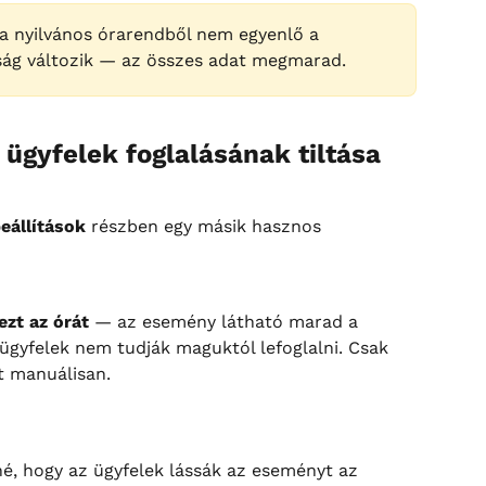
 a nyilvános órarendből nem egyenlő a 
ság változik — az összes adat megmarad.
 ügyfelek foglalásának tiltása
beállítások
 részben egy másik hasznos 
ezt az órát
 — az esemény látható marad a 
ügyfelek nem tudják maguktól lefoglalni. Csak 
t manuálisan.
é, hogy az ügyfelek lássák az eseményt az 