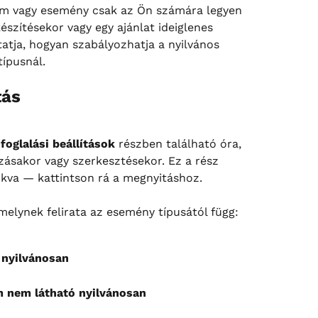
yam vagy esemény csak az Ön számára legyen 
észítésekor vagy egy ajánlat ideiglenes 
atja, hogyan szabályozhatja a nyilvános 
ípusnál.
tás
foglalási beállítások
 részben található óra, 
ásakor vagy szerkesztésekor. Ez a rész 
kva — kattintson rá a megnyitáshoz.
amelynek felirata az esemény típusától függ:
 nyilvánosan
m nem látható nyilvánosan