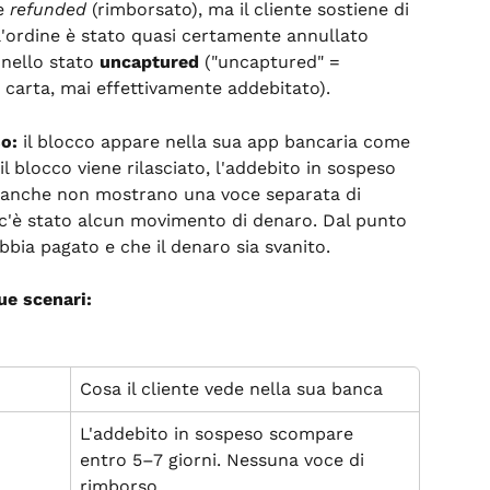
e 
refunded
 (rimborsato), ma il cliente sostiene di 
 l'ordine è stato quasi certamente annullato 
nello stato 
uncaptured
 ("uncaptured" = 
 carta, mai effettivamente addebitato).
o:
 il blocco appare nella sua app bancaria come 
 blocco viene rilasciato, l'addebito in sospeso 
anche non mostrano una voce separata di 
 c'è stato alcun movimento di denaro. Dal punto 
abbia pagato e che il denaro sia svanito.
e scenari:
Cosa il cliente vede nella sua banca
 
L'addebito in sospeso scompare 
entro 5–7 giorni. Nessuna voce di 
rimborso.