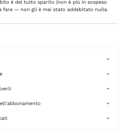
bito è del tutto sparito (non è più in sospeso 
a fare — non gli è mai stato addebitato nulla.
e
verli
à dell'abbonamento
ati