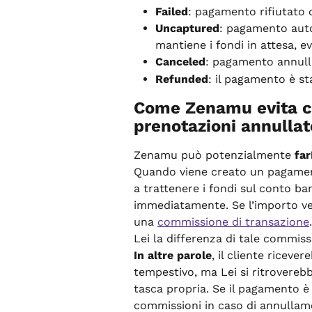
Failed
: pagamento rifiutato d
Uncaptured
: pagamento auto
mantiene i fondi in attesa, e
Canceled
: pagamento annulla
Refunded
: il pagamento è st
Come Zenamu evita co
prenotazioni annullat
Zenamu può potenzialmente 
far
Quando viene creato un pagament
a trattenere i fondi sul conto ba
immediatamente. Se l’importo ve
una 
commissione di transazione
Lei la differenza di tale commiss
In altre parole
, il cliente ricev
tempestivo, ma Lei si ritrovereb
tasca propria. Se il pagamento è 
commissioni in caso di annullam