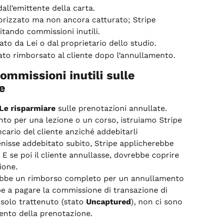
all’emittente della carta.
rizzato ma non ancora catturato; Stripe 
vitando commissioni inutili.
to da Lei o dal proprietario dello studio.
ato rimborsato al cliente dopo l’annullamento.
mmissioni inutili sulle 
e
Le risparmiare
 sulle prenotazioni annullate. 
o per una lezione o un corso, istruiamo Stripe 
ncario del cliente anziché addebitarli 
nisse addebitato subito, Stripe applicherebbe 
. E se poi il cliente annullasse, dovrebbe coprire 
ione.
erebbe un rimborso completo per un annullamento 
be a pagare la commissione di transazione di 
solo trattenuto (stato 
Uncaptured
), non ci sono 
ento della prenotazione.