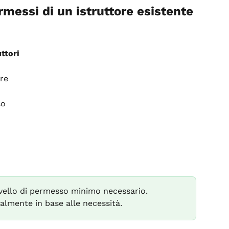
messi di un istruttore esistente
ttori
ore
so
ivello di permesso minimo necessario. 
lmente in base alle necessità.