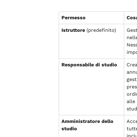
Permesso
Cos
Istruttore
 (predefinito)
Gest
nell
Ness
impo
Responsabile di studio
Crea
annu
gest
pres
ordi
alle
stud
Amministratore dello 
Acc
studio
tutt
incl