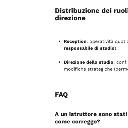
Distribuzione dei ruol
direzione
Reception
: operatività quoti
responsabile di studio
).
Direzione dello studio
: conf
modifiche strategiche (perm
FAQ
A un istruttore sono stat
come correggo?