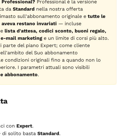
o Professional?
 Professional è la versione 
ta da 
Standard
 nella nostra offerta 
 rimasto sull'abbonamento originale e 
tutte le 
 aveva restano invariati
 — incluse 
e 
lista d'attesa, codici sconto, buoni regalo, 
i e-mail marketing
 e un limite di corsi più alto. 
i parte del piano Expert; come cliente 
 nell'ambito del Suo abbonamento 
le condizioni originali fino a quando non lo 
riore. I parametri attuali sono visibili 
ne abbonamento
.
lta
ci con 
Expert
.
 di solito basta 
Standard
.