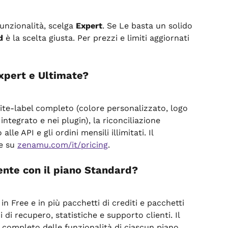
unzionalità, scelga 
Expert
. Se Le basta un solido 
d
 è la scelta giusta. Per prezzi e limiti aggiornati 
Expert e Ultimate?
ite-label completo (colore personalizzato, logo 
tegrato e nei plugin), la riconciliazione 
lle API e gli ordini mensili illimitati. Il 
e su 
zenamu.com/it/pricing
.
nte con il piano Standard?
n Free e in più pacchetti di crediti e pacchetti 
ni di recupero, statistiche e supporto clienti. Il 
co completo delle funzionalità di ciascun piano 