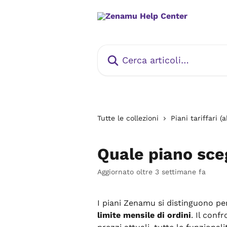
Vai al contenuto principale
Cerca articoli…
Tutte le collezioni
Piani tariffari 
Quale piano sce
Aggiornato oltre 3 settimane fa
I piani Zenamu si distinguono per
limite mensile di ordini
. Il con