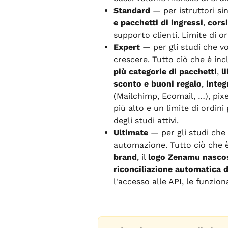
Standard
 — per istruttori si
e pacchetti di ingressi
, 
corsi
supporto clienti. Limite di or
Expert
 — per gli studi che vo
crescere. Tutto ciò che è inc
più categorie di pacchetti
, 
l
sconto e buoni regalo
, 
integ
(Mailchimp, Ecomail, …), pixe
più alto e un limite di ordini
degli studi attivi.
Ultimate
 — per gli studi ch
automazione. Tutto ciò che è
brand
, il 
logo Zenamu nascost
riconciliazione automatica 
l'accesso alle API, le funziona