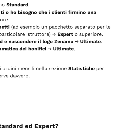
no 
Standard
.
i o ho bisogno che i clienti firmino una 
ore.
hetti
 (ad esempio un pacchetto separato per le 
particolare istruttore) → 
Expert
 o superiore.
and e nascondere il logo Zenamu
 → 
Ultimate
.
omatica dei bonifici
 → 
Ultimate
.
 ordini mensili nella sezione 
Statistiche
 per 
serve davvero.
Standard ed Expert?