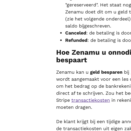
"gereserveerd". Het staat no
Zenamu doet dit om u geld 
(zie het volgende onderdeel
saldo bijgeschreven.
Canceled
: de betaling is do
Refunded
: de betaling is do
Hoe Zenamu u onnodig
bespaart
Zenamu kan u 
geld besparen
 bi
wordt aangemaakt voor een les o
om het bedrag op de bankrekenin
direct af te schrijven. Zou het 
Stripe 
transactiekosten
 in reken
moeten dragen.
De klant krijgt bij een tijdige a
de transactiekosten uit eigen zak