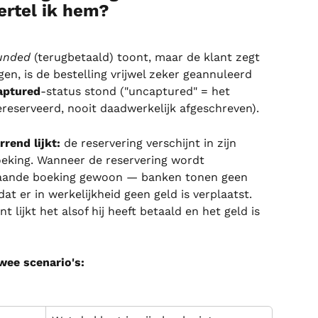
rtel ik hem?
unded
 (terugbetaald) toont, maar de klant zegt 
en, is de bestelling vrijwel zeker geannuleerd 
aptured
-status stond ("uncaptured" = het 
reserveerd, nooit daadwerkelijk afgeschreven).
rend lijkt:
 de reservering verschijnt in zijn 
eking. Wanneer de reservering wordt 
staande boeking gewoon — banken tonen geen 
at er in werkelijkheid geen geld is verplaatst. 
t lijkt het alsof hij heeft betaald en het geld is 
wee scenario's: