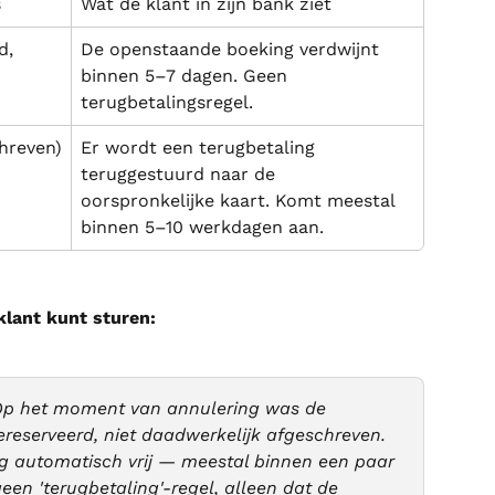
s
Wat de klant in zijn bank ziet
d, 
De openstaande boeking verdwijnt 
binnen 5–7 dagen. Geen 
terugbetalingsregel.
hreven)
Er wordt een terugbetaling 
teruggestuurd naar de 
oorspronkelijke kaart. Komt meestal 
binnen 5–10 werkdagen aan.
klant kunt sturen:
Op het moment van annulering was de 
ereserveerd, niet daadwerkelijk afgeschreven. 
g automatisch vrij — meestal binnen een paar 
en 'terugbetaling'-regel, alleen dat de 