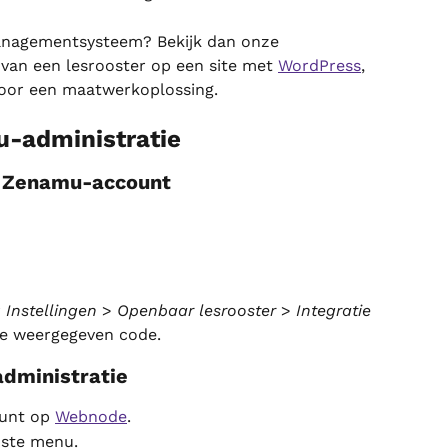
anagementsysteem? Bekijk dan onze 
 van een lesrooster op een site met 
WordPress
, 
voor een maatwerkoplossing.
u-administratie
uw Zenamu-account
 
Instellingen
 > 
Openbaar lesrooster
 > 
Integratie 
de weergegeven code.
dministratie
unt op 
Webnode
.
nste menu.