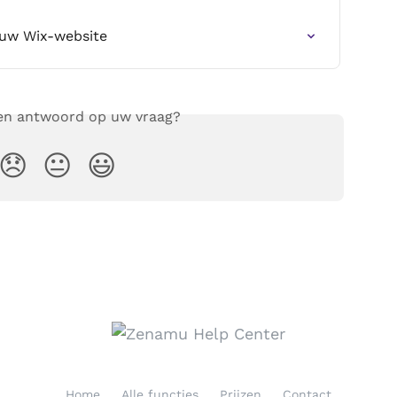
 uw Wix-website
een antwoord op uw vraag?
😞
😐
😃
Home
Alle functies
Prijzen
Contact