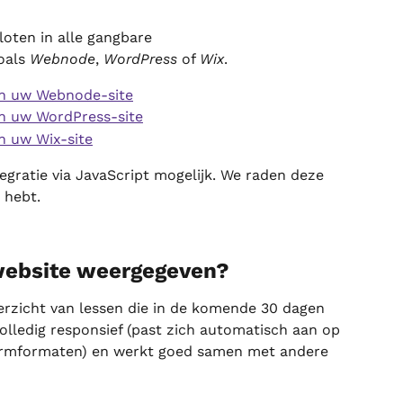
oten in alle gangbare 
als 
Webnode
, 
WordPress
 of 
Wix
.
an uw Webnode-site
an uw WordPress-site
n uw Wix-site
gratie via JavaScript mogelijk. We raden deze 
 hebt.
website weergegeven?
erzicht van lessen die in de komende 30 dagen 
volledig responsief (past zich automatisch aan op 
ermformaten) en werkt goed samen met andere 