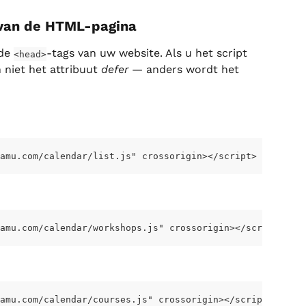
 van de HTML-pagina
de 
-tags van uw website. Als u het script 
<head>
 niet het attribuut 
defer
 — anders wordt het 
amu.com/calendar/list.js" crossorigin></script>
amu.com/calendar/workshops.js" crossorigin></script>
amu.com/calendar/courses.js" crossorigin></script>