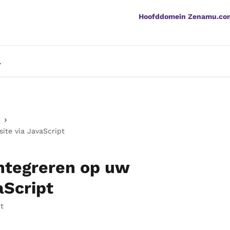
Hoofddomein Zenamu.co
ite via JavaScript
integreren op uw
aScript
t