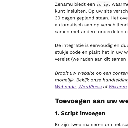
Zenamu biedt een 
 waarme
script
kunt insluiten. Op uw site versc
30 dagen gepland staan. Het overz
automatisch aan op verschillen
samen met andere onderdelen op
De integratie is eenvoudig en du
stukje code en plakt het in uw w
vereist (we raden aan dit same
Draait uw website op een conte
mogelijk. Bekijk onze handleiding
Webnode
, 
WordPress
 of 
Wix.com
.
Toevoegen aan uw we
1. Script invoegen
Er zijn twee manieren om het scr