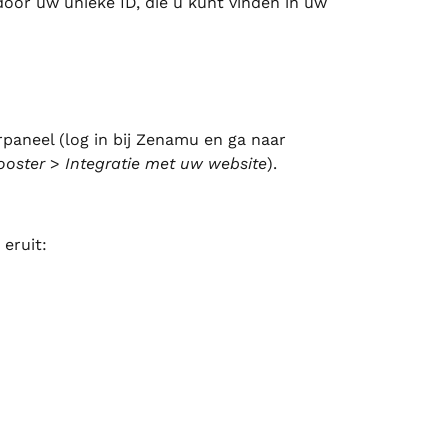
door uw unieke ID, die u kunt vinden in uw 
paneel (log in bij Zenamu en ga naar 
ooster
 > 
Integratie met uw website
).
 eruit: