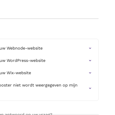
p uw Webnode-website
p uw WordPress-website
 uw Wix-website
ooster niet wordt weergegeven op mijn 
een antwoord op uw vraag?