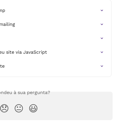
imp
ailing
u site via JavaScript
te
ndeu à sua pergunta?
😞
😐
😃