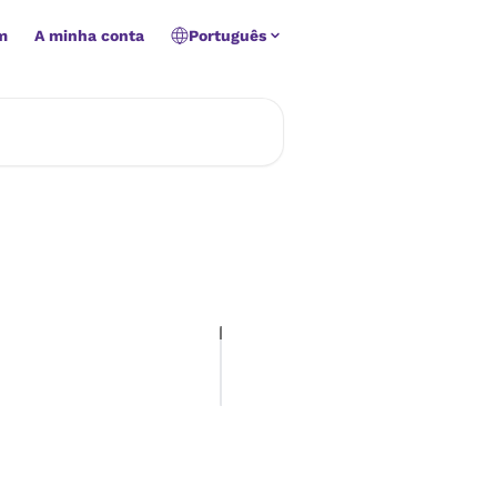
m
A minha conta
Português