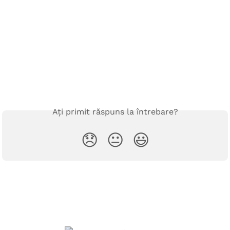
Ați primit răspuns la întrebare?
😞
😐
😃