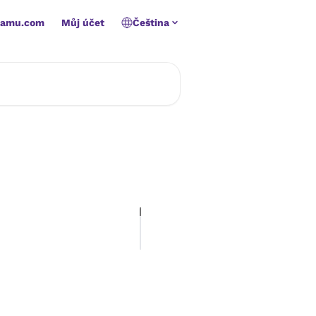
namu.com
Můj účet
Čeština