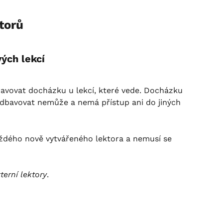
torů
ých lekcí
ravovat docházku u lekcí, které vede. Docházku 
, odbavovat nemůže a nemá přístup ani do jiných 
aždého nově vytvářeného lektora a nemusí se 
terní lektory
.