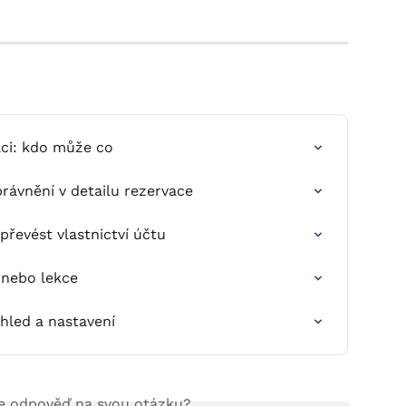
aci: kdo může co
právnění v detailu rezervace
převést vlastnictví účtu
 nebo lekce
hled a nastavení
te odpověď na svou otázku?