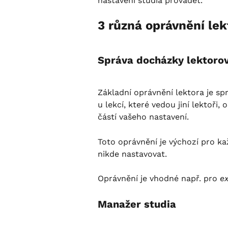
nastavení studia provádět.
3 různá oprávnění lek
Správa docházky lektorov
Základní oprávnění lektora je sp
u lekcí, které vedou jiní lektoři
částí vašeho nastavení.
Toto oprávnění je výchozí pro k
nikde nastavovat.
Oprávnění je vhodné např. pro 
ex
Manažer studia