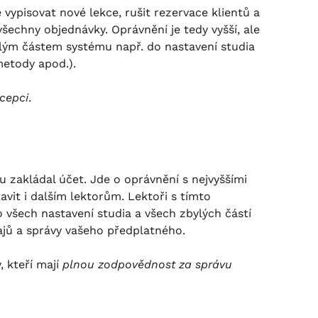
ypisovat nové lekce, rušit rezervace klientů a 
echny objednávky. Oprávnění je tedy vyšší, ale 
ylým částem systému např. do nastavení studia 
metody apod.).
cepci
.
u zakládal účet. Jde o oprávnění s nejvyššími 
vit i dalším lektorům. Lektoři s tímto 
 všech nastavení studia a všech zbylých částí 
jů a správy vašeho předplatného.
 kteří mají 
plnou zodpovědnost za správu 