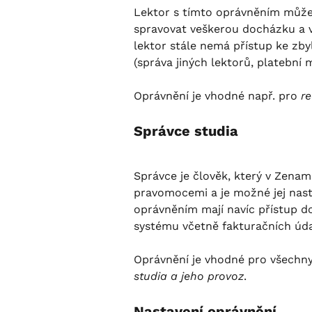
Lektor s tímto oprávněním může v
spravovat veškerou docházku a vš
lektor stále nemá přístup ke zb
(správa jiných lektorů, platební 
Oprávnění je vhodné např. pro 
re
Správce studia
Správce je člověk, který v Zenam
pravomocemi a je možné jej nasta
oprávněním mají navíc přístup do
systému včetně fakturačních úda
Oprávnění je vhodné pro všechny,
studia a jeho provoz
.
Nastavení oprávnění