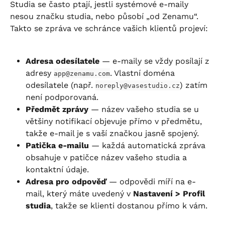
Studia se často ptají, jestli systémové e-maily 
nesou značku studia, nebo působí „od Zenamu“. 
Takto se zpráva ve schránce vašich klientů projeví:
Adresa odesílatele
 — e-maily se vždy posílají z 
adresy 
. Vlastní doména 
app@zenamu.com
odesílatele (např. 
) zatím 
noreply@vasestudio.cz
není podporovaná.
Předmět zprávy
 — název vašeho studia se u 
většiny notifikací objevuje přímo v předmětu, 
takže e-mail je s vaší značkou jasně spojený.
Patička e-mailu
 — každá automatická zpráva 
obsahuje v patičce název vašeho studia a 
kontaktní údaje.
Adresa pro odpověď
 — odpovědi míří na e-
mail, který máte uvedený v 
Nastavení > Profil 
studia
, takže se klienti dostanou přímo k vám.