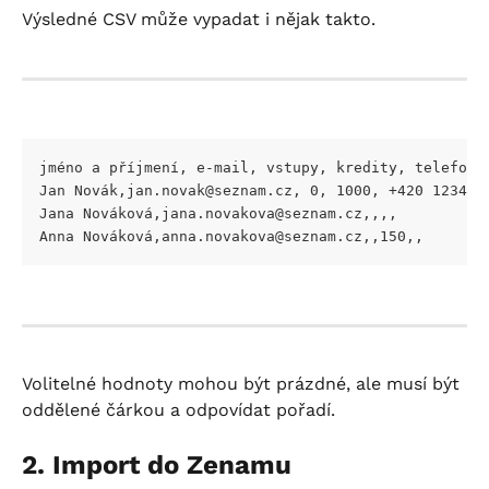
Výsledné CSV může vypadat i nějak takto.
jméno a příjmení, e-mail, vstupy, kredity, telefon,
Jan Novák,
jan.novak@seznam.cz
, 0, 1000, +420 123456
Jana Nováková,
jana.novakova@seznam.cz
,,,,
Anna Nováková,
anna.novakova@seznam.cz
,,150,,
Volitelné hodnoty mohou být prázdné, ale musí být 
oddělené čárkou a odpovídat pořadí.
2. Import do Zenamu