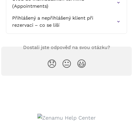
(Appointments)
Přihlášený a nepřihlášený klient při 
rezervaci – co se liší
Dostali jste odpověď na svou otázku?
😞
😐
😃