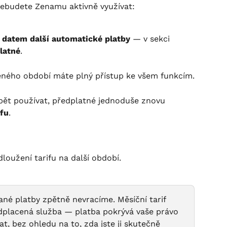
nebudete Zenamu aktivně využívat:
 datem další automatické platby
 — v sekci 
latné
.
eného období máte plný přístup ke všem funkcím.
pět používat, předplatné jednoduše znovu 
ifu
.
oužení tarifu na další období.
né platby zpětně nevracíme. Měsíční tarif 
ředplacená služba — platba pokrývá vaše právo 
, bez ohledu na to, zda jste ji skutečně 