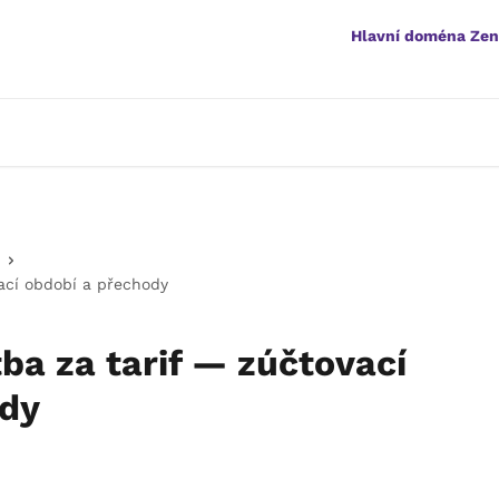
Hlavní doména Ze
vací období a přechody
ba za tarif — zúčtovací
ody