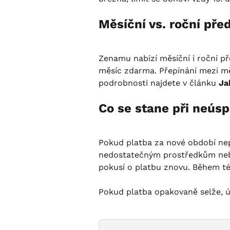
Měsíční vs. roční pře
Zenamu nabízí měsíční i roční př
měsíc zdarma. Přepínání mezi m
podrobnosti najdete v článku 
Ja
Co se stane při neús
Pokud platba za nové období nep
nedostatečným prostředkům nebo
pokusí o platbu znovu. Během té
Pokud platba opakovaně selže, úč