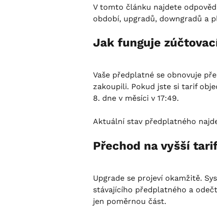
V tomto článku najdete odpovědi
období, upgradů, downgradů a pla
Jak funguje zúčtovac
Vaše předplatné se obnovuje přes
zakoupili. Pokud jste si tarif obj
8. dne v měsíci v 17:49.
Aktuální stav předplatného najde
Přechod na vyšší tari
Upgrade se projeví okamžitě. Sy
stávajícího předplatného a odečt
jen poměrnou část.