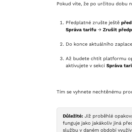
Pokud víte, že po určitou dobu 
Předplatné zrušte ještě 
před
Správa tarifu
 → 
Zrušit předp
Do konce aktuálního zaplac
Až budete chtít platformu o
aktivujete v sekci 
Správa tar
Tím se vyhnete nechtěnému prodl
Důležité:
 Již proběhlé opakova
funguje jako jakákoliv jiná p
službu v daném období využívat