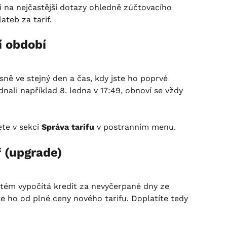
 na nejčastější dotazy ohledně zúčtovacího 
teb za tarif.
í období
ně ve stejný den a čas, kdy jste ho poprvé 
ednali například 8. ledna v 17:49, obnoví se vždy 
te v sekci 
Správa tarifu
 v postranním menu.
f (upgrade)
stém vypočítá kredit za nevyčerpané dny ze 
e ho od plné ceny nového tarifu. Doplatíte tedy 