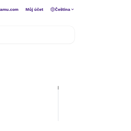
namu.com
Můj účet
Čeština