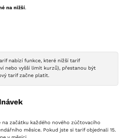
é na nižší
.
rif nabízí funkce, které nižší tarif 
í nebo vyšší limit kurzů), přestanou být 
ý tarif začne platit.
dnávek
je na začátku každého nového zúčtovacího 
dářního měsíce. Pokud jste si tarif objednali 15. 
ne v měsíci.