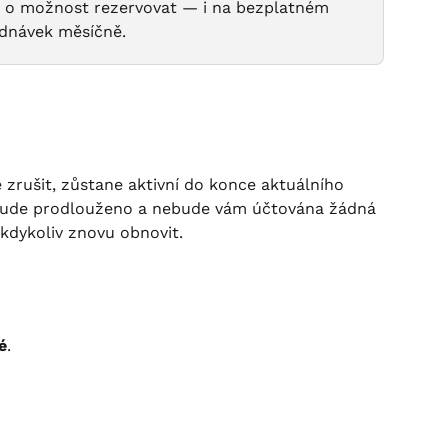
dou o možnost rezervovat — i na bezplatném 
jednávek měsíčně.
zrušit, zůstane aktivní do konce aktuálního 
bude prodlouženo a nebude vám účtována žádná 
kdykoliv znovu obnovit.
é
.