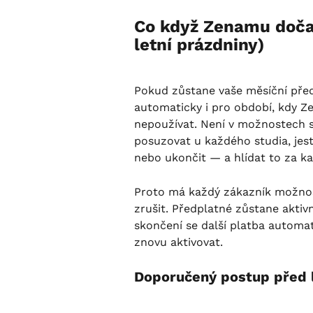
Co když Zenamu doča
letní prázdniny)
Pokud zůstane vaše měsíční předp
automaticky i pro období, kdy Z
nepoužívat. Není v možnostech sy
posuzovat u každého studia, jestl
nebo ukončit — a hlídat to za k
Proto má každý zákazník možnos
zrušit. Předplatné zůstane aktiv
skončení se další platba automat
znovu aktivovat.
Doporučený postup před 