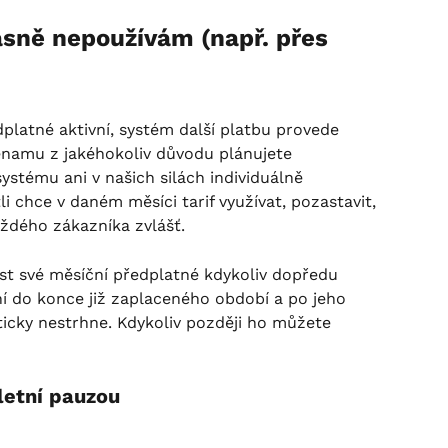
sně nepoužívám (např. přes 
latné aktivní, systém další platbu provede 
enamu z jakéhokoliv důvodu plánujete 
stému ani v našich silách individuálně 
i chce v daném měsíci tarif využívat, pozastavit, 
aždého zákazníka zvlášť.
t své měsíční předplatné kdykoliv dopředu 
ní do konce již zaplaceného období a po jeho 
icky nestrhne. Kdykoliv později ho můžete 
letní pauzou