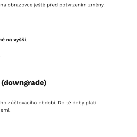
 na obrazovce ještě před potvrzením změny.
né na vyšší
.
.
f (downgrade)
ho zúčtovacího období. Do té doby platí 
cemi.