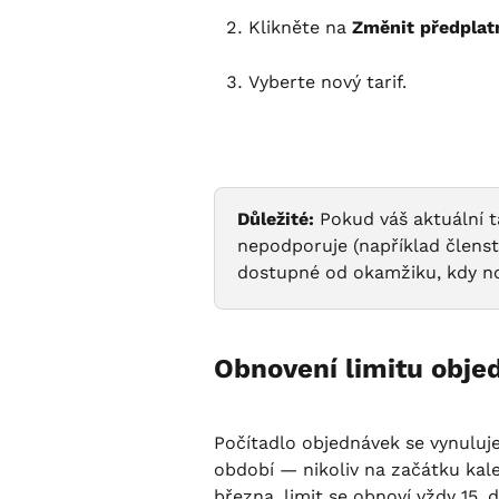
Klikněte na 
Změnit předplatn
Vyberte nový tarif.
Důležité:
 Pokud váš aktuální ta
nepodporuje (například členstv
dostupné od okamžiku, kdy nov
Obnovení limitu obje
Počítadlo objednávek se vynulu
období — nikoliv na začátku kalen
března, limit se obnoví vždy 15. d