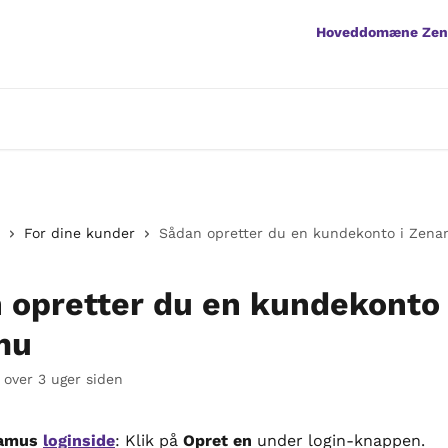
Hoveddomæne Ze
For dine kunder
Sådan opretter du en kundekonto i Zen
 opretter du en kundekonto 
mu
 over 3 uger siden
amus 
loginside
: Klik på 
Opret en
 under login-knappen.