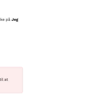
kke på 
Jeg 
il at 