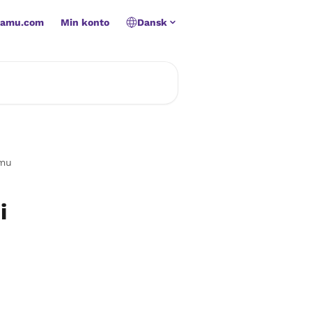
namu.com
Min konto
Dansk
amu
i