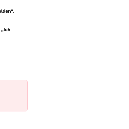
lden"
.
 
„Ich 