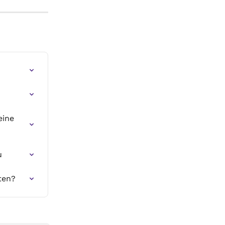
ine 
u
ten?