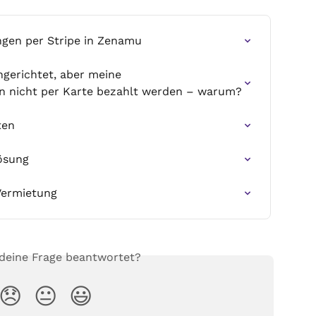
ngen per Stripe in Zenamu
ngerichtet, aber meine 
n nicht per Karte bezahlt werden – warum?
ten
ösung
Vermietung
 deine Frage beantwortet?
😞
😐
😃