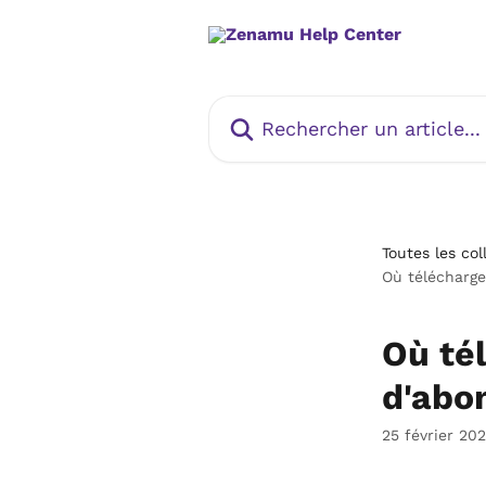
Passer au contenu principal
Rechercher un article...
Toutes les col
Où télécharg
Où té
d'abo
25 février 20