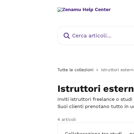
Vai al contenuto principale
Cerca articoli…
Tutte le collezioni
Istruttori ester
Istruttori estern
Inviti istruttori freelance o stud
Suoi clienti prenotano tutto in 
4 articoli
Collaborazione tra studi — p