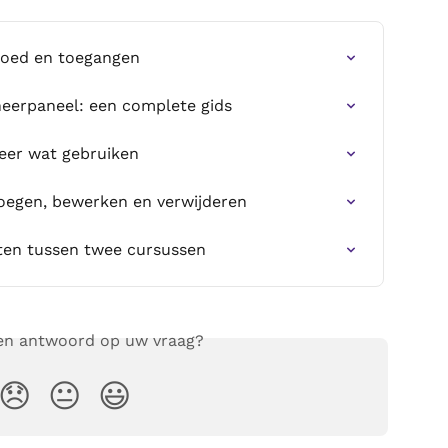
goed en toegangen
heerpaneel: een complete gids
neer wat gebruiken
oegen, bewerken en verwijderen
ten tussen twee cursussen
een antwoord op uw vraag?
😞
😐
😃