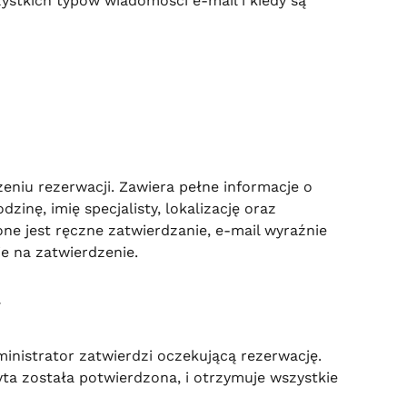
ystkich typów wiadomości e-mail i kiedy są 
niu rezerwacji. Zawiera pełne informacje o 
dzinę, imię specjalisty, lokalizację oraz 
one jest ręczne zatwierdzanie, e-mail wyraźnie 
e na zatwierdzenie.
a
ministrator zatwierdzi oczekującą rezerwację. 
zyta została potwierdzona, i otrzymuje wszystkie 