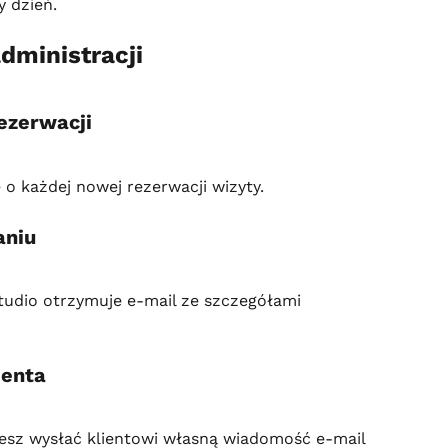
 dzień.
administracji
ezerwacji
o każdej nowej rezerwacji wizyty.
aniu
 studio otrzymuje e-mail ze szczegółami 
ienta
esz wysłać klientowi własną wiadomość e-mail 