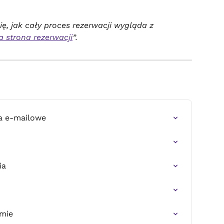
ię, jak cały proces rezerwacji wygląda z 
a strona rezerwacji
”.
a e-mailowe
ia
jmie