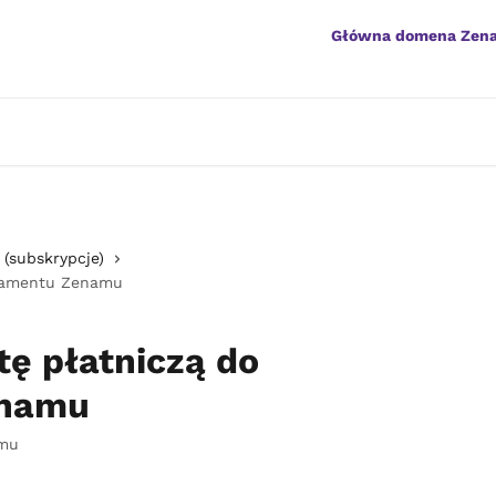
Główna domena Zen
 (subskrypcje)
onamentu Zenamu
tę płatniczą do
enamu
emu