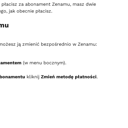
rą płacisz za abonament Zenamu, masz dwie 
o, jak obecnie płacisz.
amu
e, możesz ją zmienić bezpośrednio w Zenamu:
onamentem
 (w menu bocznym).
abonamentu
 kliknij 
Zmień metodę płatności
.