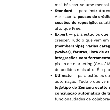
mail básicas. Volume mensal 
Standard
 — para instrutore
Acrescenta 
passes de crédi
sessões de reposição
, estat
alto que Free.
Expert
 — para estúdios que 
crescer. Tudo o que vem em
(memberships)
, 
várias cate
(waiver)
, 
faturas
, 
lista de e
integrações com ferramenta
pixels de marketing (GA4 / Me
de pedidos mais alto. É o pl
Ultimate
 — para estúdios qu
automação. Tudo o que vem
logótipo do Zenamu oculto n
conciliação automática de t
funcionalidades de colaboraç