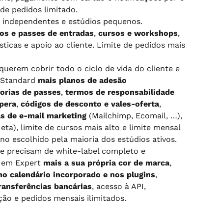
de pedidos limitado.
s independentes e estúdios pequenos. 
tos e passes de entradas
, 
cursos e workshops
, 
ísticas e apoio ao cliente. Limite de pedidos mais 
querem cobrir todo o ciclo de vida do cliente e 
 Standard 
mais planos de adesão 
gorias de passes
, 
termos de responsabilidade 
spera
, 
códigos de desconto e vales-oferta
, 
s de e-mail marketing
 (Mailchimp, Ecomail, …), 
ta), limite de cursos mais alto e limite mensal 
ano escolhido pela maioria dos estúdios ativos.
e precisam de white-label completo e 
 em Expert 
mais a sua própria cor de marca
, 
o calendário incorporado e nos plugins
, 
ransferências bancárias
, acesso à API, 
ão e pedidos mensais ilimitados.