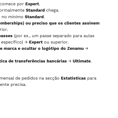
 comece por 
Expert
.
normalmente 
Standard
 chega.
→ no mínimo 
Standard
.
mberships) ou preciso que os clientes assinem 
ior.
passes
 (por ex., um passe separado para aulas 
específico) → 
Expert
 ou superior.
de marca e ocultar o logótipo do Zenamu
 → 
ica de transferências bancárias
 → 
Ultimate
.
mensal de pedidos na secção 
Estatísticas
 para 
ente precisa.
s