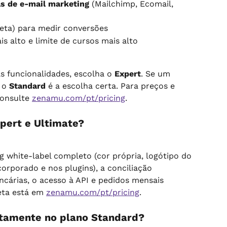
s de e-mail marketing
 (Mailchimp, Ecomail, 
eta) para medir conversões
s alto e limite de cursos mais alto
s funcionalidades, escolha o 
Expert
. Se um 
 o 
Standard
 é a escolha certa. Para preços e 
consulte 
zenamu.com/pt/pricing
.
xpert e Ultimate?
 white-label completo (cor própria, logótipo do 
orporado e nos plugins), a conciliação 
cárias, o acesso à API e pedidos mensais 
eta está em 
zenamu.com/pt/pricing
.
etamente no plano Standard?