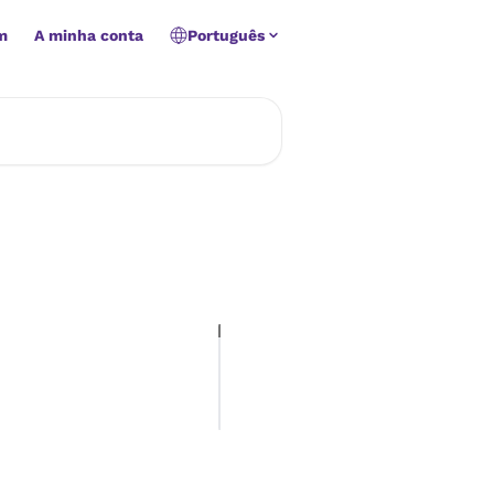
m
A minha conta
Português