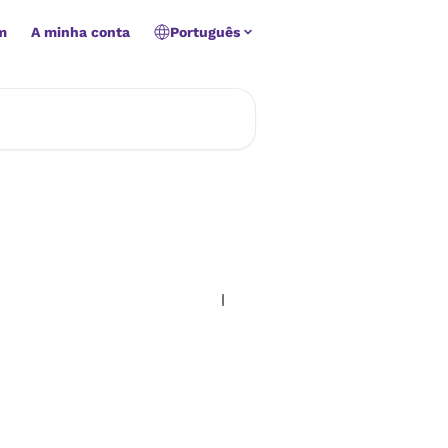
m
A minha conta
Português