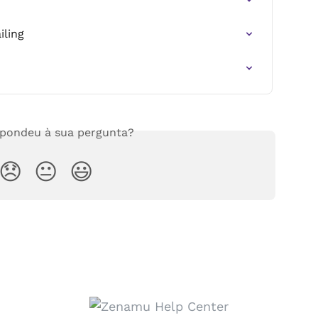
ling
spondeu à sua pergunta?
😞
😐
😃