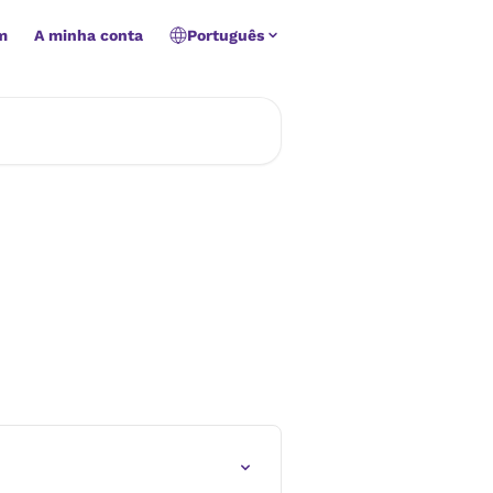
m
A minha conta
Português