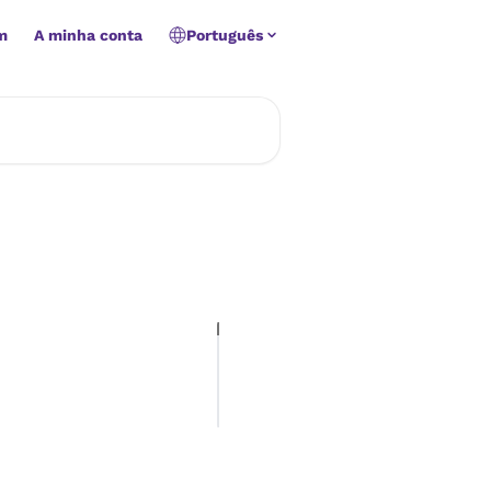
m
A minha conta
Português