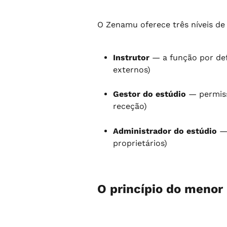
O Zenamu oferece três níveis de
Instrutor
 — a função por de
externos)
Gestor do estúdio
 — permiss
receção)
Administrador do estúdio
 —
proprietários)
O princípio do menor 