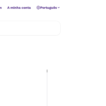
m
A minha conta
Português