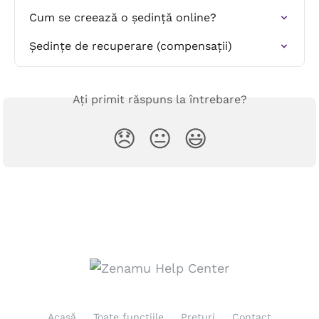
Cum se creează o ședință online?
Ședințe de recuperare (compensații)
Ați primit răspuns la întrebare?
😞
😐
😃
Acasă
Toate funcțiile
Prețuri
Contact