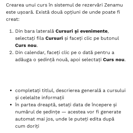
Crearea unui curs în sistemul de rezervări Zenamu 
este ușoară. Există două opțiuni de unde poate fi 
creat:
Din bara laterală 
Cursuri și evenimente
, 
selectați fila 
Cursuri
 și faceți clic pe butonul 
Curs nou
.
Din calendar, faceți clic pe o dată pentru a 
adăuga o ședință nouă, apoi selectați 
Curs nou
.
completați titlul, descrierea generală a cursului 
și celelalte informații
în partea dreaptă, setați data de începere și 
numărul de ședințe — acestea vor fi generate 
automat mai jos, unde le puteți edita după 
cum doriți