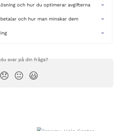
lösning och hur du optimerar avgifterna
r betalar och hur man minskar dem
ning
 du svar på din fråga?
😞
😐
😃