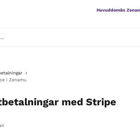
Huvuddomän Zena
betalningar
ipe i Zenamu
tbetalningar med Stripe
an