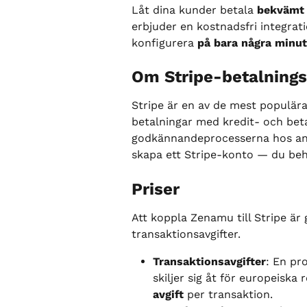
Låt dina kunder betala 
bekvämt 
erbjuder en kostnadsfri integrat
konfigurera 
på bara några minut
Om Stripe-betalnings
Stripe är en av de mest populära
betalningar med kredit- och betal
godkännandeprocesserna hos andr
skapa ett Stripe-konto — du behö
Priser
Att koppla Zenamu till Stripe är 
transaktionsavgifter.
Transaktionsavgifter
: En pr
skiljer sig åt för europeiska
avgift
 per transaktion.