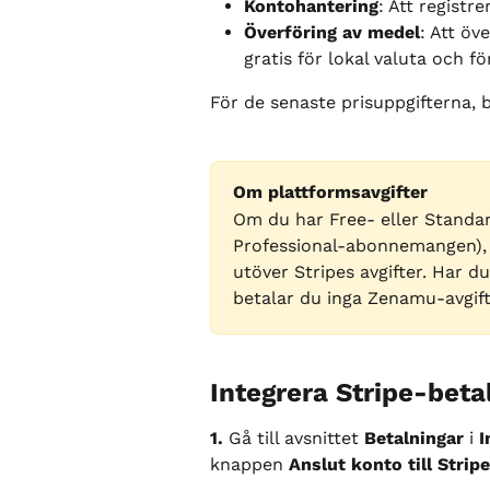
Kontohantering
: Att registr
Överföring av medel
: Att öv
gratis för lokal valuta och 
För de senaste prisuppgifterna, 
Om plattformsavgifter
Om du har Free- eller Standar
Professional-abonnemangen), l
utöver Stripes avgifter. Har du
betalar du inga Zenamu-avgift
Integrera Stripe-bet
1.
 Gå till avsnittet 
Betalningar
 i 
I
knappen 
Anslut konto till Stripe