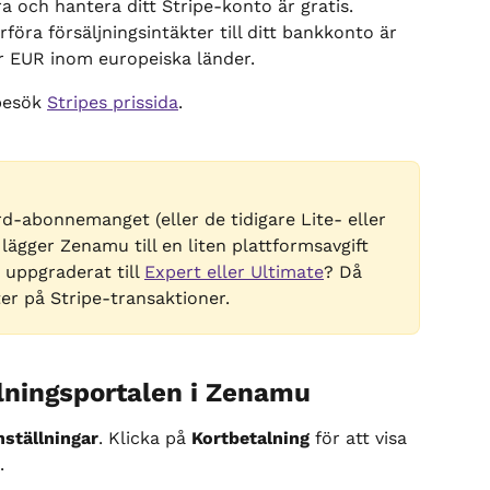
era och hantera ditt Stripe-konto är gratis.
erföra försäljningsintäkter till ditt bankkonto är 
för EUR inom europeiska länder.
besök 
Stripes prissida
.
d-abonnemanget (eller de tidigare Lite- eller 
ägger Zenamu till en liten plattformsavgift 
 uppgraderat till 
Expert eller Ultimate
? Då 
er på Stripe-transaktioner.
alningsportalen i Zenamu
nställningar
. Klicka på 
Kortbetalning
 för att visa 
.