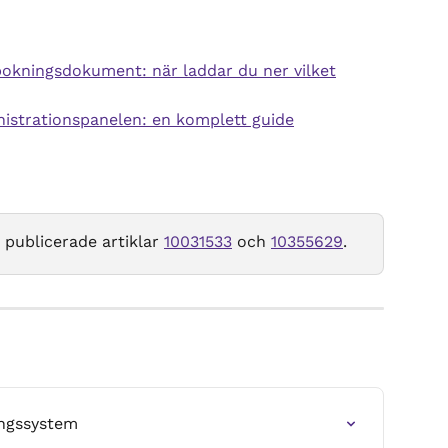
okningsdokument: när laddar du ner vilket
nistrationspanelen: en komplett guide
 publicerade artiklar 
10031533
 och 
10355629
.
ingssystem