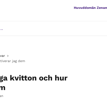
Huvuddomän Zena
svar
ktiverar jag dem
nga kvitton och hur
em
an