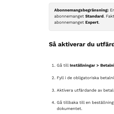
Abonnemangsbegränsning:
 E
abonnemanget 
Standard
. Fak
abonnemanget 
Expert
.
Så aktiverar du utfä
Gå till 
Inställningar > Betaln
Fyll i de obligatoriska betal
Aktivera utfärdande av beta
Gå tillbaka till en beställni
dokumentet.