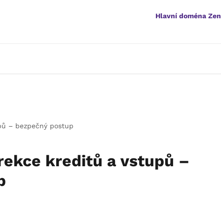
Hlavní doména Ze
upů – bezpečný postup
orekce kreditů a vstupů –
p