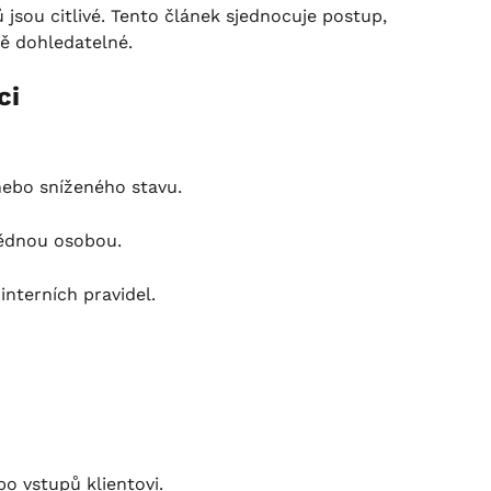
 jsou citlivé. Tento článek sjednocuje postup, 
ě dohledatelné.
ci
ebo sníženého stavu.
ědnou osobou.
nterních pravidel.
bo vstupů klientovi.