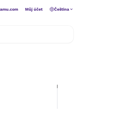
namu.com
Můj účet
Čeština