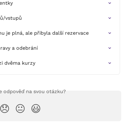
entky
tů/vstupů
u je plná, ale přibyla další rezervace
pravy a odebrání
ezi dvěma kurzy
te odpověď na svou otázku?
😞
😐
😃