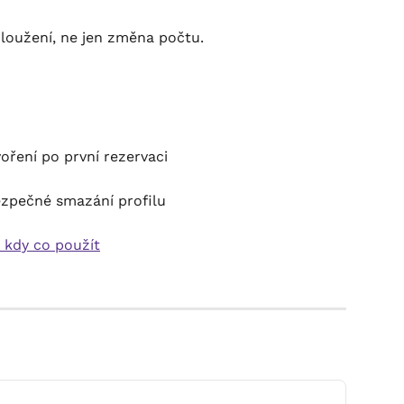
loužení, ne jen změna počtu.
voření po první rezervaci
ezpečné smazání profilu
– kdy co použít