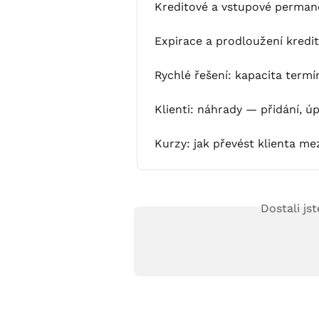
Kreditové a vstupové perman
Expirace a prodloužení kredi
Rychlé řešení: kapacita termín
Klienti: náhrady — přidání, ú
Kurzy: jak převést klienta m
Dostali js