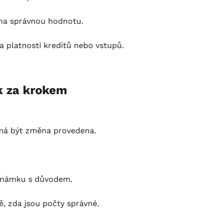
 na správnou hodnotu.
a platnosti kreditů nebo vstupů.
k za krokem
 má být změna provedena.
oznámku s důvodem.
ě, zda jsou počty správné.