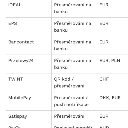
iDEAL
Přesměrování na 
EUR
banku
EPS
Přesměrování na 
EUR
banku
Bancontact
Přesměrování na 
EUR
banku
Przelewy24
Přesměrování na 
EUR, PLN
banku
TWINT
QR kód / 
CHF
přesměrování
MobilePay
Přesměrování / 
DKK, EUR
push notifikace
Satispay
Přesměrování
EUR
PayTo
Bankovní mandát
AUD