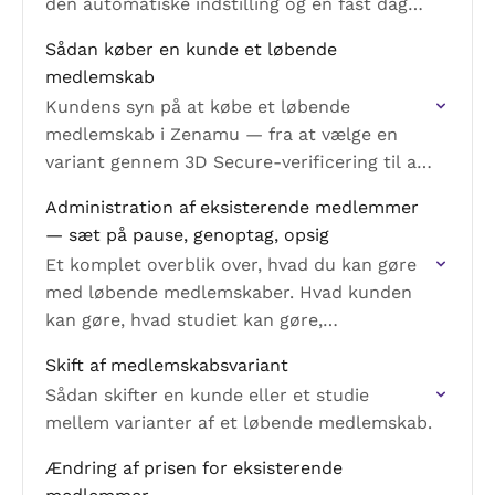
den automatiske indstilling og en fast dag
(den 1. i måneden), med eksempler på
Sådan køber en kunde et løbende
forholdsmæssige betalinger.
medlemskab
Kundens syn på at købe et løbende
medlemskab i Zenamu — fra at vælge en
variant gennem 3D Secure-verificering til at
administrere det i sin profil. Hvad kunden
Administration af eksisterende medlemmer
ser, hvad…
— sæt på pause, genoptag, opsig
Et komplet overblik over, hvad du kan gøre
med løbende medlemskaber. Hvad kunden
kan gøre, hvad studiet kan gøre,
medlemskabsstatusserne, og hvornår du
Skift af medlemskabsvariant
skal sætte på pause, genoptage, opsige
Sådan skifter en kunde eller et studie
eller…
mellem varianter af et løbende medlemskab.
Ændring af prisen for eksisterende