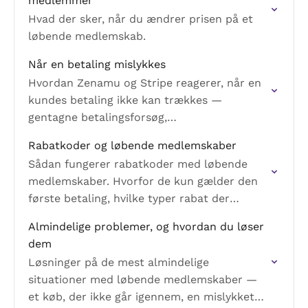
medlemmer
Hvad der sker, når du ændrer prisen på et
løbende medlemskab.
Når en betaling mislykkes
Hvordan Zenamu og Stripe reagerer, når en
kundes betaling ikke kan trækkes —
gentagne betalingsforsøg,
henstandsperioden, automatisk opsigelse,
Rabatkoder og løbende medlemskaber
og hvornår og hvordan du kan træde til som
Sådan fungerer rabatkoder med løbende
studie.
medlemskaber. Hvorfor de kun gælder den
første betaling, hvilke typer rabat der
understøttes, og hvordan du opretter en.
Almindelige problemer, og hvordan du løser
dem
Løsninger på de mest almindelige
situationer med løbende medlemskaber —
et køb, der ikke går igennem, en mislykket