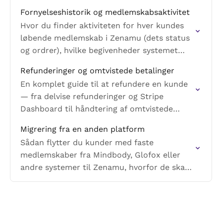
betaling, en status i Zenamu, der ikke
Fornyelseshistorik og medlemskabsaktivitet
matcher Stripe, en kunde, der…
Hvor du finder aktiviteten for hver kundes
løbende medlemskab i Zenamu (dets status
og ordrer), hvilke begivenheder systemet
registrerer internt, og hvordan du sporer
Refunderinger og omtvistede betalinger
dem i Stripe.
En komplet guide til at refundere en kunde
— fra delvise refunderinger og Stripe
Dashboard til håndtering af omtvistede
betalinger rejst hos kundens bank.
Migrering fra en anden platform
Sådan flytter du kunder med faste
medlemskaber fra Mindbody, Glofox eller
andre systemer til Zenamu, hvorfor de skal
godkende den løbende betaling igen, og
hvor du finder detaljerede vejledninger.