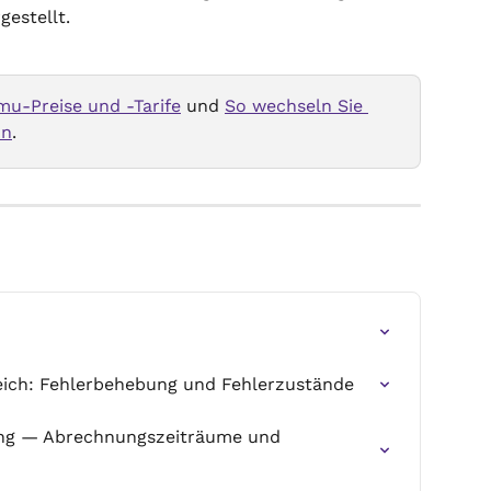
gestellt.
u-Preise und -Tarife
 und 
So wechseln Sie 
on
.
ich: Fehlerbehebung und Fehlerzustände
ung — Abrechnungszeiträume und 