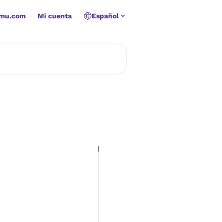
amu.com
Mi cuenta
Español