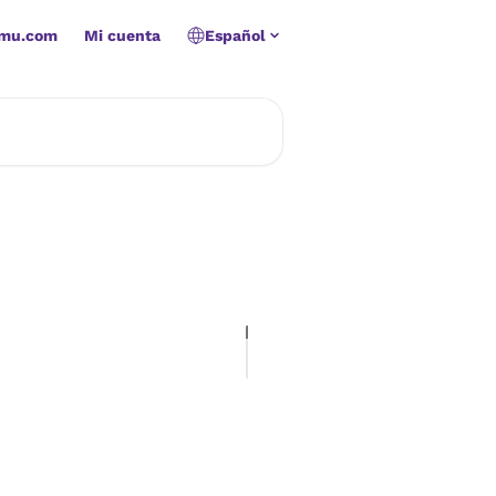
amu.com
Mi cuenta
Español