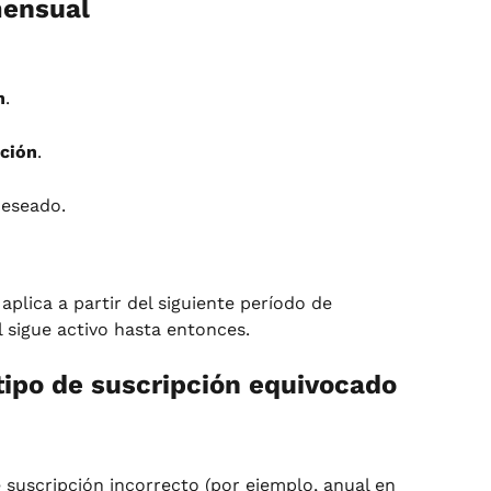
mensual
n
.
pción
.
deseado.
plica a partir del siguiente período de 
l sigue activo hasta entonces.
 tipo de suscripción equivocado 
e suscripción incorrecto (por ejemplo, anual en 