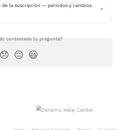
 de la suscripción — períodos y cambios 
o contestada tu pregunta?
😞
😐
😃
Inicio
Todas las funciones
Precios
Contacto