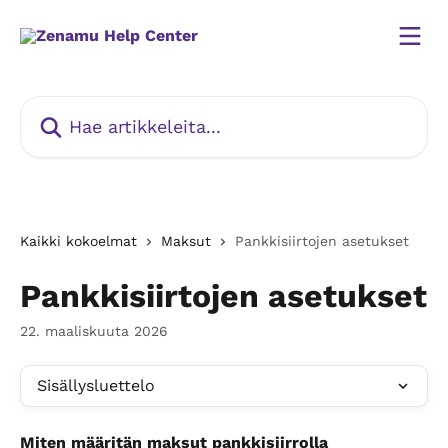
Siirry pääsisältöön
Hae artikkeleita...
Kaikki kokoelmat
Maksut
Pankkisiirtojen asetukset
Pankkisiirtojen asetukset
22. maaliskuuta 2026
Sisällysluettelo
Miten määritän maksut pankkisiirrolla