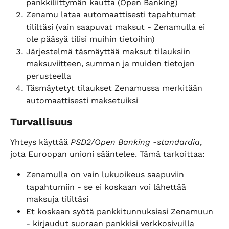
pankkiliittymän kautta (Open Banking)
Zenamu lataa automaattisesti tapahtumat 
tililtäsi (vain saapuvat maksut - Zenamulla ei 
ole pääsyä tilisi muihin tietoihin)
Järjestelmä täsmäyttää maksut tilauksiin 
maksuviitteen, summan ja muiden tietojen 
perusteella
Täsmäytetyt tilaukset Zenamussa merkitään 
automaattisesti maksetuiksi
Turvallisuus
Yhteys käyttää 
PSD2/Open Banking -standardia
, 
jota Euroopan unioni sääntelee. Tämä tarkoittaa:
Zenamulla on vain lukuoikeus saapuviin 
tapahtumiin - se ei koskaan voi lähettää 
maksuja tililtäsi
Et koskaan syötä pankkitunnuksiasi Zenamuun 
- kirjaudut suoraan pankkisi verkkosivuilla