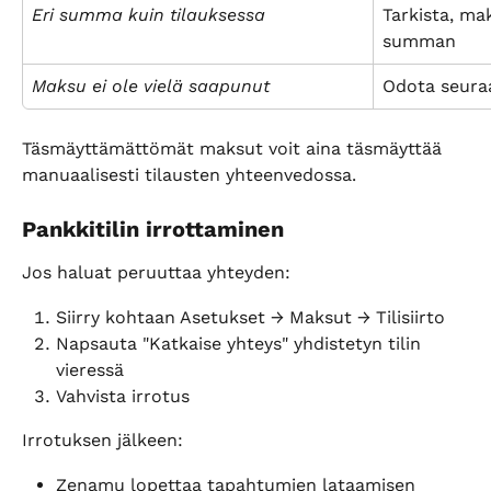
Eri summa kuin tilauksessa
Tarkista, ma
summan
Maksu ei ole vielä saapunut
Odota seura
Täsmäyttämättömät maksut voit aina täsmäyttää 
manuaalisesti tilausten yhteenvedossa.
Pankkitilin irrottaminen
Jos haluat peruuttaa yhteyden:
Siirry kohtaan Asetukset → Maksut → Tilisiirto
Napsauta "Katkaise yhteys" yhdistetyn tilin 
vieressä
Vahvista irrotus
Irrotuksen jälkeen:
Zenamu lopettaa tapahtumien lataamisen