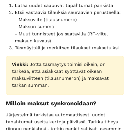
Lataa uudet saapuvat tapahtumat pankista
Etsii vastaavia tilauksia seuraavien perusteella:
- Maksuviite (tilausnumero)
- Maksun summa
- Muut tunnisteet jos saatavilla (RF-viite, 
maksun kuvaus)
Täsmäyttää ja merkitsee tilaukset maksetuiksi
Vinkki:
 Jotta täsmäytys toimisi oikein, on 
tärkeää, että asiakkaat syöttävät oikean 
maksuviitteen (tilausnumeron) ja maksavat 
tarkan summan.
Milloin maksut synkronoidaan?
Järjestelmä tarkistaa automaattisesti uudet 
tapahtumat useita kertoja päivässä. Tarkka tiheys 
riippuu pankistasi - jotkin pankit sallivat useammin 