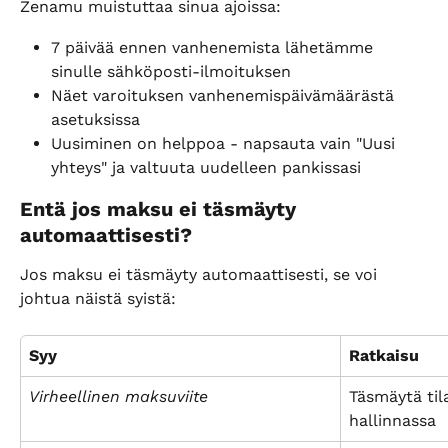
Zenamu muistuttaa sinua ajoissa:
7 päivää ennen vanhenemista lähetämme 
sinulle sähköposti-ilmoituksen
Näet varoituksen vanhenemispäivämäärästä 
asetuksissa
Uusiminen on helppoa - napsauta vain "Uusi 
yhteys" ja valtuuta uudelleen pankissasi
Entä jos maksu ei täsmäyty 
automaattisesti?
Jos maksu ei täsmäyty automaattisesti, se voi 
johtua näistä syistä:
Syy
Ratkaisu
Virheellinen maksuviite
Täsmäytä til
hallinnassa