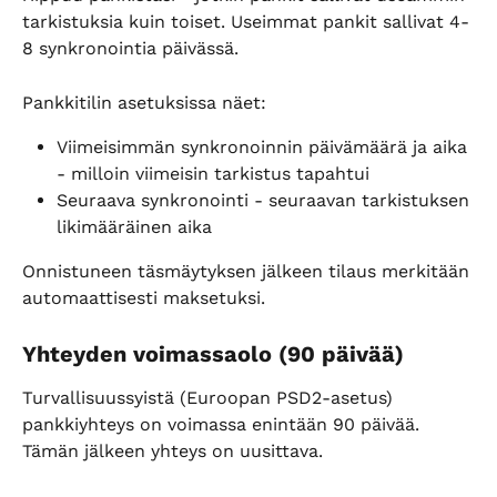
tarkistuksia kuin toiset. Useimmat pankit sallivat 4-
8 synkronointia päivässä.
Pankkitilin asetuksissa näet:
Viimeisimmän synkronoinnin päivämäärä ja aika 
- milloin viimeisin tarkistus tapahtui
Seuraava synkronointi - seuraavan tarkistuksen 
likimääräinen aika
Onnistuneen täsmäytyksen jälkeen tilaus merkitään 
automaattisesti maksetuksi.
Yhteyden voimassaolo (90 päivää)
Turvallisuussyistä (Euroopan PSD2-asetus) 
pankkiyhteys on voimassa enintään 90 päivää. 
Tämän jälkeen yhteys on uusittava.