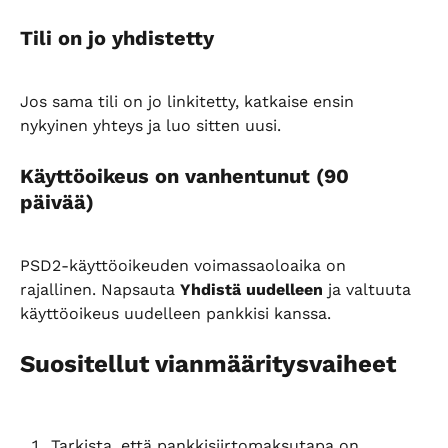
Tili on jo yhdistetty
Jos sama tili on jo linkitetty, katkaise ensin 
nykyinen yhteys ja luo sitten uusi.
Käyttöoikeus on vanhentunut (90 
päivää)
PSD2-käyttöoikeuden voimassaoloaika on 
rajallinen. Napsauta 
Yhdistä uudelleen
 ja valtuuta 
käyttöoikeus uudelleen pankkisi kanssa.
Suositellut vianmääritysvaiheet
Tarkista, että pankkisiirtomaksutapa on 