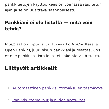
pankkitietojen käyttöoikeus on voimassa rajoitetun 
ajan ja se on uusittava säännöllisesti.
Pankkiani ei ole listalla — mitä voin 
tehdä?
Integraatio riippuu siitä, tukevatko GoCardless ja 
Open Banking juuri sinun pankkiasi ja maatasi. Jos 
et näe pankkiasi listalla, se ei ehkä ole vielä tuettu.
Liittyvät artikkelit
Automaattinen pankkisiirtomaksujen täsmäytys
Pankkisiirtomaksut ja niiden asetukset