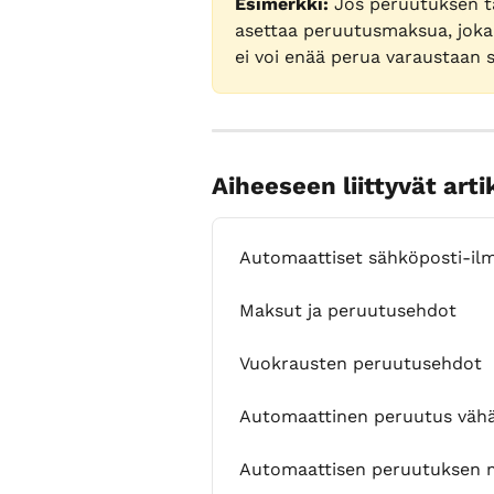
Esimerkki:
 Jos peruutuksen ta
asettaa peruutusmaksua, joka 
ei voi enää perua varaustaan s
Aiheeseen liittyvät arti
Automaattiset sähköposti-il
Maksut ja peruutusehdot
Vuokrausten peruutusehdot
Automaattinen peruutus vähäi
Automaattisen peruutuksen m