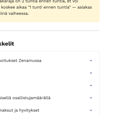
karaja on 2 tuntia ennen tuntia, et voi 
koskee aikaa "1 tunti ennen tuntia" — asiakas 
iinä vaiheessa.
kkelit
moitukset Zenamussa
sellä osallistujamäärällä
aksut ja hyvitykset