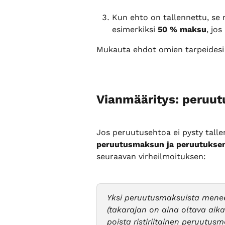
Kun ehto on tallennettu, se nä
esimerkiksi 
50 % maksu
, jo
Mukauta ehdot omien tarpeides
Vianmääritys: peruutu
Jos peruutusehtoa ei pysty tall
peruutusmaksun ja peruutuksen 
seuraavan virheilmoituksen:
Yksi peruutusmaksuista menee
(takarajan on aina oltava aik
poista ristiriitainen peruutus