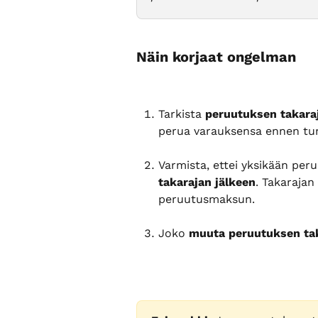
Näin korjaat ongelman
Tarkista 
peruutuksen takara
perua varauksensa ennen tun
Varmista, ettei yksikään per
takarajan jälkeen
. Takarajan
peruutusmaksun.
Joko 
muuta peruutuksen ta