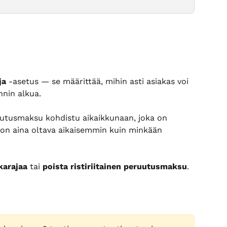
ja
 -asetus — se määrittää, mihin asti asiakas voi 
nin alkua.
uutusmaksu kohdistu aikaikkunaan, joka on 
 on aina oltava aikaisemmin kuin minkään 
karajaa
 tai 
poista ristiriitainen peruutusmaksu
.