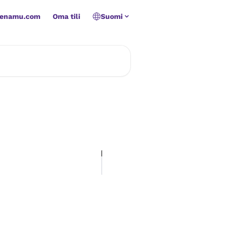
Zenamu.com
Oma tili
Suomi