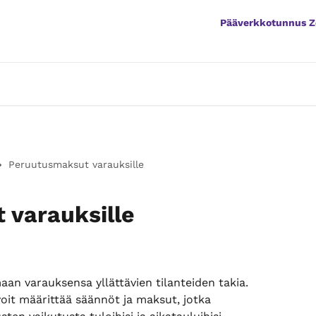
Pääverkkotunnus 
Peruutusmaksut varauksille
 varauksille
an varauksensa yllättävien tilanteiden takia. 
it määrittää säännöt ja maksut, jotka 