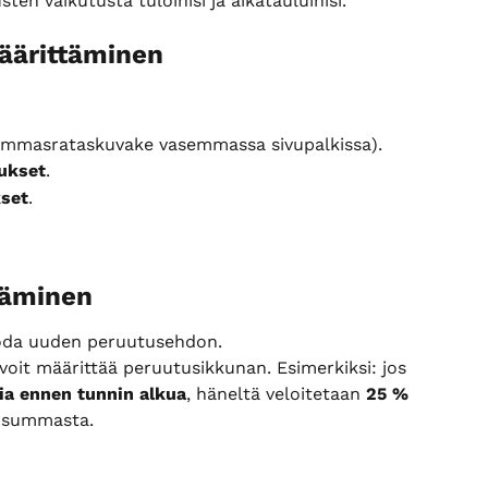
en vaikutusta tuloihisi ja aikatauluihisi.
äärittäminen
ammasrataskuvake vasemmassa sivupalkissa).
ukset
.
set
.
ääminen
luoda uuden peruutusehdon.
voit määrittää peruutusikkunan. Esimerkiksi: jos 
tia ennen tunnin alkua
, häneltä veloitetaan 
25 % 
 summasta.