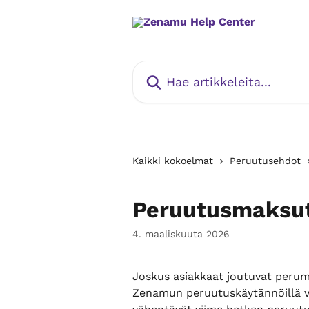
Siirry pääsisältöön
Hae artikkeleita...
Kaikki kokoelmat
Peruutusehdot
Peruutusmaksut
4. maaliskuuta 2026
Joskus asiakkaat joutuvat peruma
Zenamun peruutuskäytännöillä vo