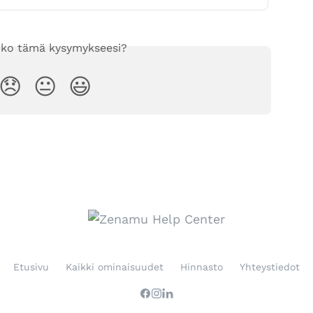
iko tämä kysymykseesi?
😞
😐
😃
Etusivu
Kaikki ominaisuudet
Hinnasto
Yhteystiedot