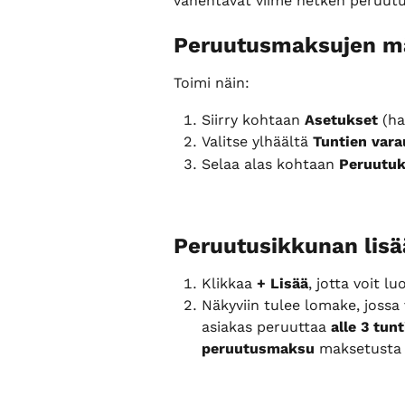
vähentävät viime hetken peruutust
Peruutusmaksujen m
Toimi näin:
Siirry kohtaan 
Asetukset
 (h
Valitse ylhäältä 
Tuntien vara
Selaa alas kohtaan 
Peruutuk
Peruutusikkunan lis
Klikkaa 
+ Lisää
, jotta voit 
Näkyviin tulee lomake, jossa 
asiakas peruuttaa 
alle 3 tun
peruutusmaksu
 maksetusta