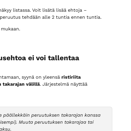
kyy listassa. Voit lisätä lisää ehtoja – 
s peruutus tehdään alle 2 tuntia ennen tuntia.
i mukaan.
sehtoa ei voi tallentaa
entamaan, syynä on yleensä 
ristiriita 
takarajan välillä
. Järjestelmä näyttää 
 päällekkäin peruutuksen takarajan kanssa 
aisempi). Muuta peruutuksen takarajaa tai 
maksu.