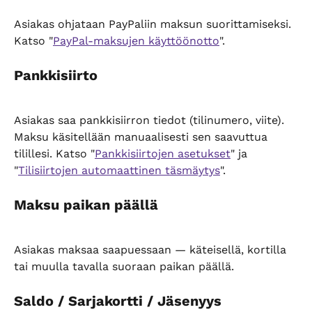
Asiakas ohjataan PayPaliin maksun suorittamiseksi. 
Katso "
PayPal-maksujen käyttöönotto
".
Pankkisiirto
Asiakas saa pankkisiirron tiedot (tilinumero, viite). 
Maksu käsitellään manuaalisesti sen saavuttua 
tilillesi. Katso "
Pankkisiirtojen asetukset
" ja 
"
Tilisiirtojen automaattinen täsmäytys
".
Maksu paikan päällä
Asiakas maksaa saapuessaan — käteisellä, kortilla 
tai muulla tavalla suoraan paikan päällä.
Saldo / Sarjakortti / Jäsenyys