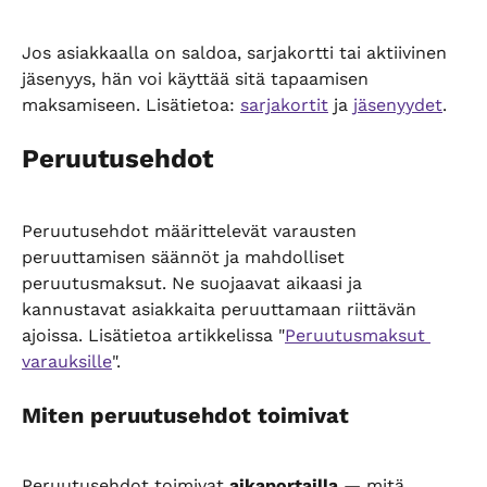
Jos asiakkaalla on saldoa, sarjakortti tai aktiivinen 
jäsenyys, hän voi käyttää sitä tapaamisen 
maksamiseen. Lisätietoa: 
sarjakortit
 ja 
jäsenyydet
.
Peruutusehdot
Peruutusehdot määrittelevät varausten 
peruuttamisen säännöt ja mahdolliset 
peruutusmaksut. Ne suojaavat aikaasi ja 
kannustavat asiakkaita peruuttamaan riittävän 
ajoissa. Lisätietoa artikkelissa "
Peruutusmaksut 
varauksille
".
Miten peruutusehdot toimivat
Peruutusehdot toimivat 
aikaportailla
 — mitä 