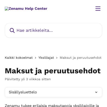
Siirry pääsisältöön
Hae artikkeleita...
Kaikki kokoelmat
Yksilöajat
Maksut ja peruutusehdot
Maksut ja peruutusehdot
Päivitetty yli 3 viikkoa sitten
Sisällysluettelo
Zenamu tukee erilaisia maksutapoja yksilöajoille ja 