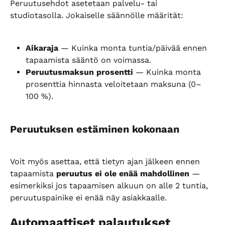
Peruutusehdot asetetaan palvelu- tai 
studiotasolla. Jokaiselle säännölle määrität:
Aikaraja
 — Kuinka monta tuntia/päivää ennen 
tapaamista sääntö on voimassa.
Peruutusmaksun prosentti
 — Kuinka monta 
prosenttia hinnasta veloitetaan maksuna (0–
100 %).
Peruutuksen estäminen kokonaan
Voit myös asettaa, että tietyn ajan jälkeen ennen 
tapaamista 
peruutus ei ole enää mahdollinen
 — 
esimerkiksi jos tapaamisen alkuun on alle 2 tuntia, 
peruutuspainike ei enää näy asiakkaalle.
Automaattiset palautukset