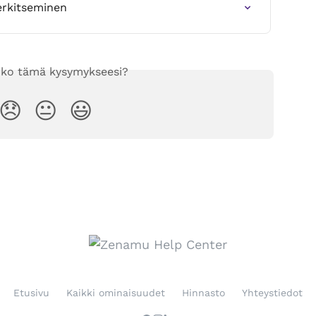
erkitseminen
iko tämä kysymykseesi?
😞
😐
😃
Etusivu
Kaikki ominaisuudet
Hinnasto
Yhteystiedot