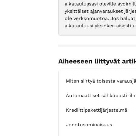
aikataulussasi oleville avoimil
yksittäiset ajanvaraukset järje
ole verkkomuotoa. Jos haluat 
aikatauluusi yksinkertaisesti u
Aiheeseen liittyvät arti
Miten siirtyä toisesta varau
Automaattiset sähköposti-il
Krediittipakettijärjestelmä
Jonotusominaisuus