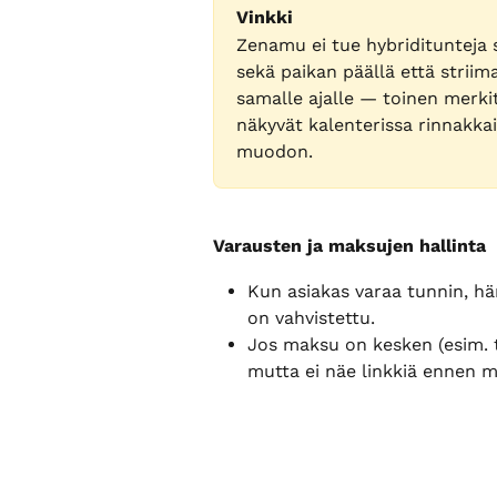
Vinkki
Zenamu ei tue hybriditunteja s
sekä paikan päällä että striima
samalle ajalle — toinen merkit
näkyvät kalenterissa rinnakkain
muodon.
Varausten ja maksujen hallinta
Kun asiakas varaa tunnin, hä
on vahvistettu.
Jos maksu on kesken (esim. ti
mutta ei näe linkkiä ennen 