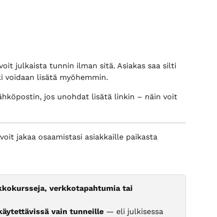
 voit julkaista tunnin ilman sitä. Asiakas saa silti 
ki voidaan lisätä myöhemmin.
hköpostin, jos unohdat lisätä linkin – näin voit 
voit jakaa osaamistasi asiakkaille paikasta 
kokursseja, verkkotapahtumia tai 
ytettävissä vain tunneille
 — eli julkisessa 