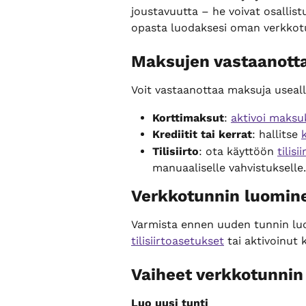
joustavuutta – he voivat osallist
opasta luodaksesi oman verkkotu
Maksujen vastaanott
Voit vastaanottaa maksuja useall
Korttimaksut
: 
aktivoi maksu
Krediitit tai kerrat
: hallitse 
Tilisiirto
: ota käyttöön 
tilis
manuaaliselle vahvistukselle.
Verkkotunnin luomin
Varmista ennen uuden tunnin luon
tilisiirtoasetukset
 tai aktivoinut 
Vaiheet verkkotunnin
Luo uusi tunti