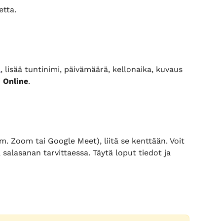
etta.
a
, lisää tuntinimi, päivämäärä, kellonaika, kuvaus 
 
Online
.
im. Zoom tai Google Meet), liitä se kenttään. Voit 
 salasanan tarvittaessa. Täytä loput tiedot ja 