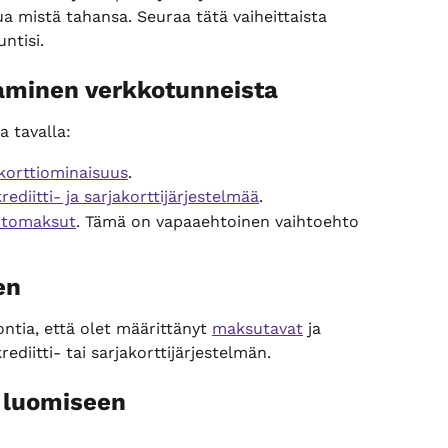
ua mistä tahansa. Seuraa tätä vaiheittaista 
ntisi.
aminen verkkotunneista
a tavalla:
korttiominaisuus
.
krediitti- ja sarjakorttijärjestelmää
.
iirtomaksut
. Tämä on vapaaehtoinen vaihtoehto 
en
tia, että olet määrittänyt 
maksutavat
 ja 
krediitti- tai sarjakorttijärjestelmän.
 luomiseen