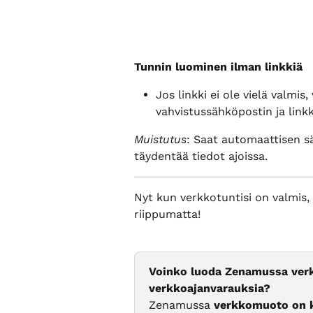
Tunnin luominen ilman linkkiä
Jos linkki ei ole vielä valmis,
vahvistussähköpostin ja link
Muistutus
: Saat automaattisen sä
täydentää tiedot ajoissa.
Nyt kun verkkotuntisi on valmis, 
riippumatta!
Voinko luoda Zenamussa verk
verkkoajanvarauksia?
Zenamussa 
verkkomuoto on kä