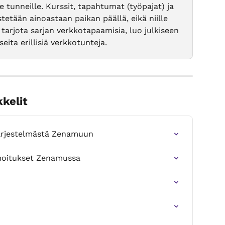
le tunneille. Kurssit, tapahtumat (työpajat) ja 
stetään ainoastaan paikan päällä, eikä niille 
tarjota sarjan verkkotapaamisia, luo julkiseen 
seita erillisiä verkkotunteja.
kkelit
sjärjestelmästä Zenamuun
moitukset Zenamussa